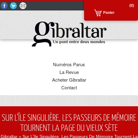
(0)
Panier
Numéros Parus
La Revue
Acheter Gibraltar
Contact
SUR L’ÎLE SINGULIÈRE, LES PASSEURS DE MÉMOIRE
TOURNENT LA PAGE DU VIEUX SÈTE
Gibraltar
» Sur L’île Singulière, Les Passeurs De Mémoire Tournent La