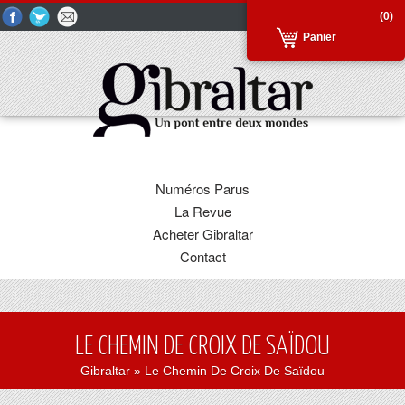
(0)
Panier
Numéros Parus
La Revue
Acheter Gibraltar
Contact
LE CHEMIN DE CROIX DE SAÏDOU
Gibraltar
» Le Chemin De Croix De Saïdou