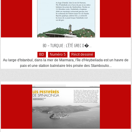
...
BD – TURQUIE : L’ÉTÉ GREC D�
BD
Numéro 5
Récit dessiné
Au large d'Istanbul, dans la mer de Marmara, l'île d'Heybeliada est un havre de
paix et une station balnéaire très prisée des Stamboulio...