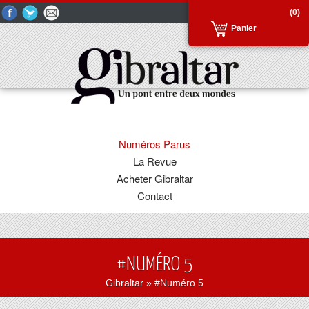
(0)
Panier
Numéros Parus
La Revue
Acheter Gibraltar
Contact
#NUMÉRO 5
Gibraltar
» #Numéro 5