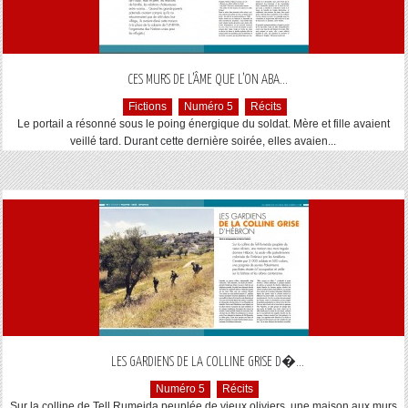
...
CES MURS DE L’ÂME QUE L’ON ABA
Fictions
Numéro 5
Récits
Le portail a résonné sous le poing énergique du soldat. Mère et fille avaient
veillé tard. Durant cette dernière soirée, elles avaien...
...
LES GARDIENS DE LA COLLINE GRISE D�
Numéro 5
Récits
Sur la colline de Tell Rumeida peuplée de vieux oliviers, une maison aux murs