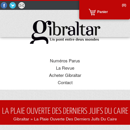
(0)
Panier
Numéros Parus
La Revue
Acheter Gibraltar
Contact
LA PLAIE OUVERTE DES DERNIERS JUIFS DU CAIRE
Gibraltar
» La Plaie Ouverte Des Derniers Juifs Du Caire