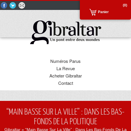
(0)
Panier
Numéros Parus
La Revue
Acheter Gibraltar
Contact
“MAIN BASSE SUR LA VILLE” : DANS LES BAS-
FONDS DE LA POLITIQUE
Gibraltar
» “Main Basse Sur La Ville” : Dans Les Bas-Fonds De La