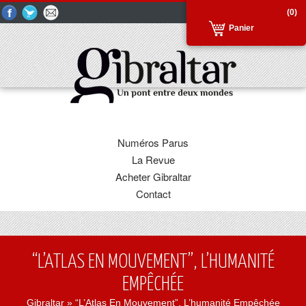
(0)
Panier
Numéros Parus
La Revue
Acheter Gibraltar
Contact
“L’ATLAS EN MOUVEMENT”, L’HUMANITÉ
EMPÊCHÉE
Gibraltar
» “L’Atlas En Mouvement”, L’humanité Empêchée