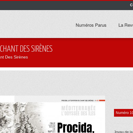
C
Numéros Parus
La Rev
 CHANT DES SIRÈNES
ant Des Sirènes
Numéro 1
Joyau de la