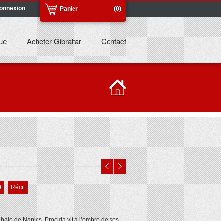
onnexion
Panier
(0)
ue
Acheter Gibraltar
Contact
0
Récit
 baie de Naples, Procida vit à l’ombre de ses