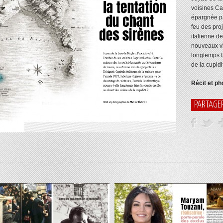
voisines Cap
épargnée pa
feu des pro
italienne de
nouveaux vi
longtemps f
de la cupidi
Récit et ph
PARTAGE