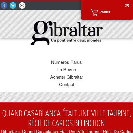
(0)
Panier
Numéros Parus
La Revue
Acheter Gibraltar
Contact
QUAND CASABLANCA ÉTAIT UNE VILLE TAURINE,
RÉCIT DE CARLOS BELINCHON
Gibraltar
» Quand Casablanca Était Une Ville Taurine, Récit De Carlos