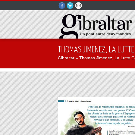
THOMAS JIMENEZ, LA LUTTE
Gibraltar
» Thomas Jimenez, La Lutte C