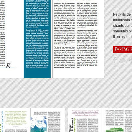
Petit-fils d
toulousain 
chants de l
sonorités p
il en assure
PARTAGE