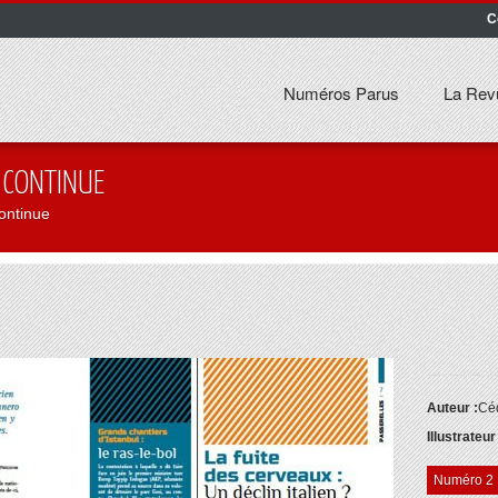
C
Numéros Parus
La Rev
 CONTINUE
ontinue
Auteur :
Céd
Illustrateur
Numéro 2