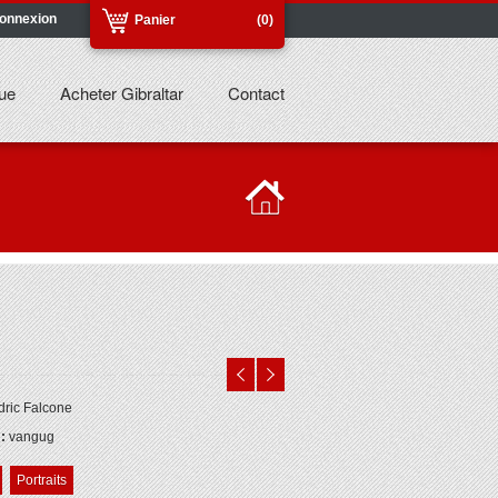
onnexion
Panier
(0)
ue
Acheter Gibraltar
Contact
ric Falcone
 :
vangug
Portraits