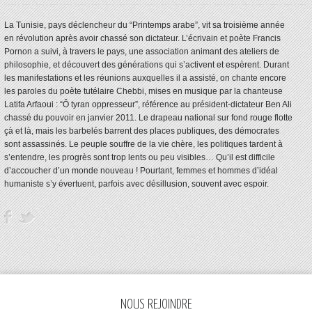
La Tunisie, pays déclencheur du “Printemps arabe”, vit sa troisième année
en révolution après avoir chassé son dictateur. L’écrivain et poète Francis
Pornon a suivi, à travers le pays, une association animant des ateliers de
philosophie, et découvert des générations qui s’activent et espèrent. Durant
les manifestations et les réunions auxquelles il a assisté, on chante encore
les paroles du poète tutélaire Chebbi, mises en musique par la chanteuse
Latifa Arfaoui : “Ô tyran oppresseur”, référence au président-dictateur Ben Ali
chassé du pouvoir en janvier 2011. Le drapeau national sur fond rouge flotte
çà et là, mais les barbelés barrent des places publiques, des démocrates
sont assassinés. Le peuple souffre de la vie chère, les politiques tardent à
s’entendre, les progrès sont trop lents ou peu visibles… Qu’il est difficile
d’accoucher d’un monde nouveau ! Pourtant, femmes et hommes d’idéal
humaniste s’y évertuent, parfois avec désillusion, souvent avec espoir.
NOUS REJOINDRE