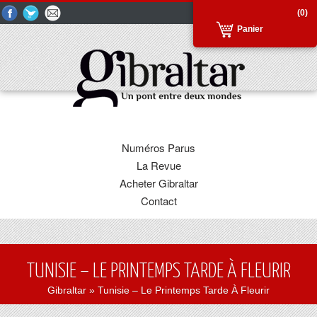
(0)
Panier
Numéros Parus
La Revue
Acheter Gibraltar
Contact
TUNISIE – LE PRINTEMPS TARDE À FLEURIR
Gibraltar
» Tunisie – Le Printemps Tarde À Fleurir