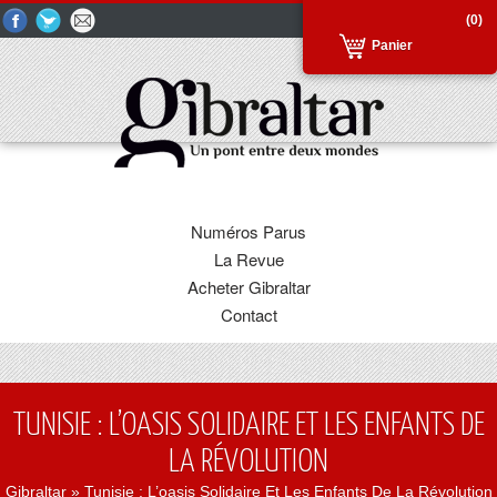
(0)
Panier
Numéros Parus
La Revue
Acheter Gibraltar
Contact
TUNISIE : L’OASIS SOLIDAIRE ET LES ENFANTS DE
LA RÉVOLUTION
Gibraltar
» Tunisie : L’oasis Solidaire Et Les Enfants De La Révolution