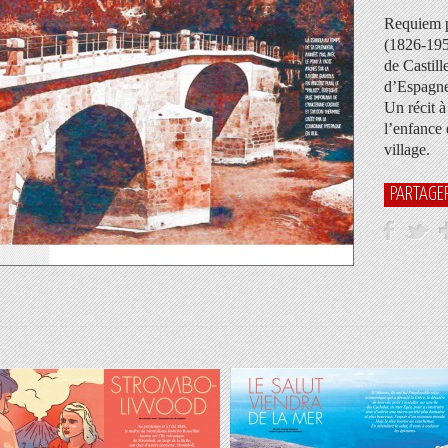
Requiem p
(1826-1955
de Castill
d’Espagne
Un récit à
l’enfance 
village.
PARTAGE