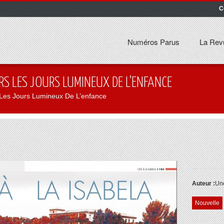
C
Numéros Parus
La Rev
RS LES JOURS LUMINEUX DE L’ENFANCE
 Les Jours Lumineux De L’enfance
Auteur :
Une
Nouvelle