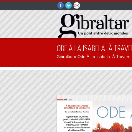
ODE À LA ISABELA. À TRAVE
Gibraltar
» Ode À La Isabela. À Travers