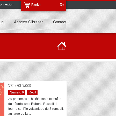
onnexion
Panier
(0)
ue
Acheter Gibraltar
Contact
...
STROMBOLIWOOD
Numéro 6
Récit
Au printemps et à l’été 1949, le maître
du néoréalisme Roberto Rossellini
tourne sur l'île volcanique de Stromboli,
au large de la ...