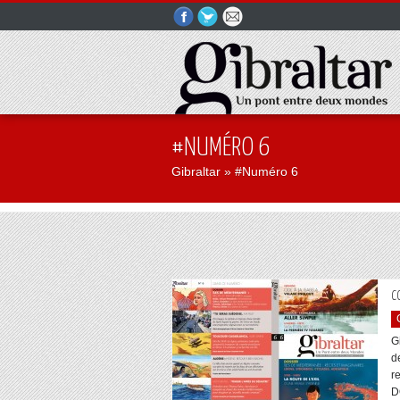
#NUMÉRO 6
Gibraltar
» #Numéro 6
C
G
d
r
D