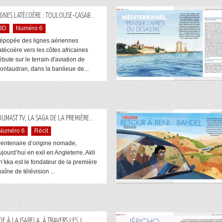
...
IGNES LATÉCOÈRE : TOULOUSE-CASAB
BD
Numéro 6
'épopée des lignes aériennes
atécoère vers les côtes africaines
ébute sur le terrain d'aviation de
ontaudran, dans la banlieue de...
...
OUMAST TV, LA SAGA DE LA PREMIÈRE
Numéro 6
Récit
rentenaire d’origine nomade,
ujourd’hui en exil en Angleterre, Akli
h’kka est le fondateur de la première
aîne de télévision ...
...
DE À LA ISABELA. À TRAVERS LES J