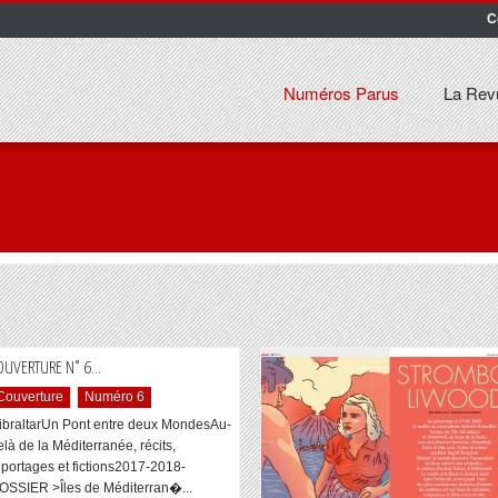
C
Numéros Parus
La Rev
...
OUVERTURE N° 6
Couverture
Numéro 6
ibraltarUn Pont entre deux MondesAu-
elà de la Méditerranée, récits,
eportages et fictions2017-2018-
OSSIER >Îles de Méditerran�...