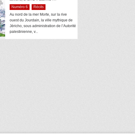
Numéro 6
Récits
Au nord de la mer Morte, sur la rive
ouest du Jourdain, la ville mythique de
Jéricho, sous administration de l’Autorité
palestinienne, v...