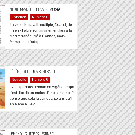
...
MÉDITERRANÉE : “PENSER L’APR�
Entretien
Numéro 6
La vie et le travail, multiple, fécond, de
Thierry Fabre sont intimement liés à la
Méditerranée. Né à Cannes, mais
Marseillais d'adop...
...
HÉLÈNE, RETOUR À BENI BADHEL
Nouvelle
Numéro 6
“Nous partons demain en Algérie. Papa
s'est décidé en moins d'une semaine. Je
pense que cela fait cinquante ans qu'il
en a envie. Je di...
...
JÉRICHO, L’AUTRE PALESTINE ?