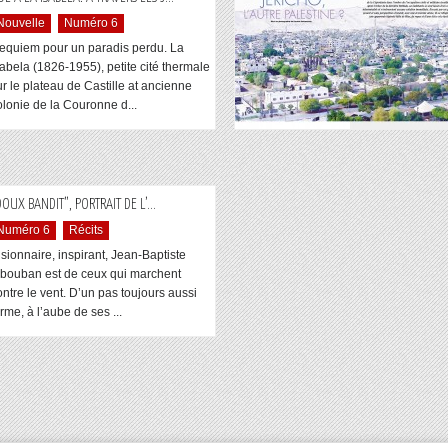
Nouvelle
Numéro 6
equiem pour un paradis perdu. La
sabela (1826-1955), petite cité thermale
ur le plateau de Castille at ancienne
olonie de la Couronne d...
...
DOUX BANDIT”, PORTRAIT DE L’
Numéro 6
Récits
isionnaire, inspirant, Jean-Baptiste
ibouban est de ceux qui marchent
ontre le vent. D’un pas toujours aussi
rme, à l’aube de ses ...