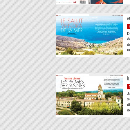
G
D'
é
dé
un
Î
J
s
d
d