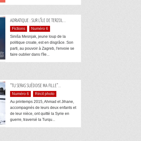
...
ADRIATIQUE : SUR L’ÎLE DE TERZOL
Fictions
Numéro 6
Siniša Mesnjak, jeune loup de la
politique croate, est en disgrâce. Son
parti, au pouvoir à Zagreb, l'envoie se
faire oublier dans l'île...
...
“TU SERAS SUÉDOISE MA FILLE”
Numéro 6
Récit photo
Au printemps 2015, Ahmad et Jihane,
accompagnés de leurs deux enfants et
de leur nièce, ont quitté la Syrie en
guerre, traversé la Turqu...