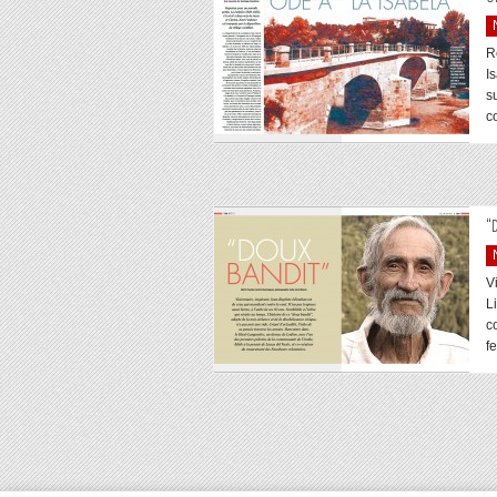
R
I
s
c
“
V
L
c
fe