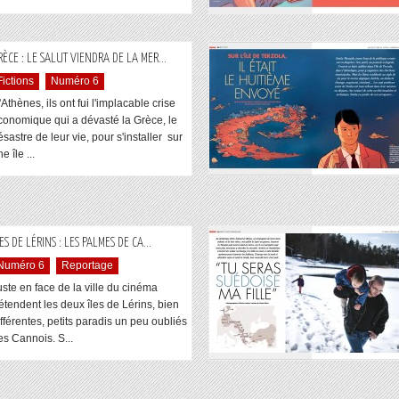
...
RÈCE : LE SALUT VIENDRA DE LA MER
Fictions
Numéro 6
Athènes, ils ont fui l'implacable crise
conomique qui a dévasté la Grèce, le
sastre de leur vie, pour s'installer sur
e île ...
...
LES DE LÉRINS : LES PALMES DE CA
Numéro 6
Reportage
uste en face de la ville du cinéma
'étendent les deux îles de Lérins, bien
ifférentes, petits paradis un peu oubliés
es Cannois. S...