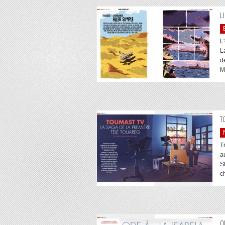
L
L
L
d
M
T
T
a
S
ch
O