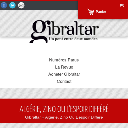
(0)
Panier
Numéros Parus
La Revue
Acheter Gibraltar
Contact
ALGÉRIE, ZINO OU L’ESPOIR DIFFÉRÉ
Gibraltar
» Algérie, Zino Ou L’espoir Différé