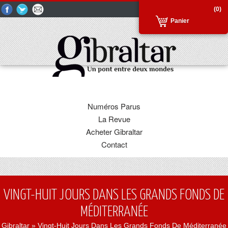
(0)
Panier
Numéros Parus
La Revue
Acheter Gibraltar
Contact
VINGT-HUIT JOURS DANS LES GRANDS FONDS DE
MÉDITERRANÉE
Gibraltar
» Vingt-Huit Jours Dans Les Grands Fonds De Méditerranée