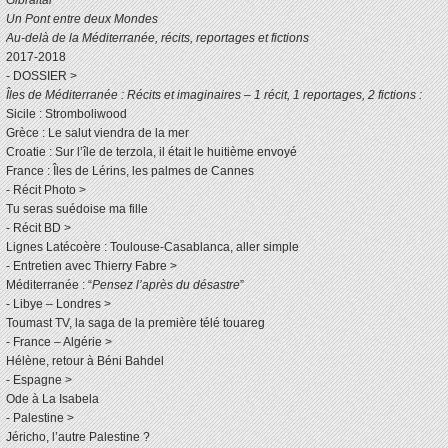
Gibraltar
Un Pont entre deux Mondes
Au-delà de la Méditerranée, récits, reportages et fictions
2017-2018
- DOSSIER >
Îles de Méditerranée : Récits et imaginaires – 1 récit, 1 reportages, 2 fictions :
Sicile : Stromboliwood
Grèce : Le salut viendra de la mer
Croatie : Sur l’île de terzola, il était le huitième envoyé
France : Îles de Lérins, les palmes de Cannes
- Récit Photo >
Tu seras suédoise ma fille
- Récit BD >
Lignes Latécoère : Toulouse-Casablanca, aller simple
- Entretien avec Thierry Fabre >
Méditerranée : “
Pensez l’après du désastre
”
- Libye – Londres >
Toumast TV, la saga de la première télé touareg
- France – Algérie >
Hélène, retour à Béni Bahdel
- Espagne >
Ode à La Isabela
- Palestine >
Jéricho, l’autre Palestine ?