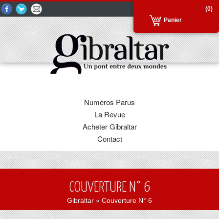
(0)
Panier
Numéros Parus
La Revue
Acheter Gibraltar
Contact
COUVERTURE N° 6
Gibraltar
» Couverture N° 6