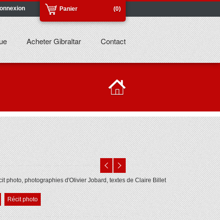
onnexion
Panier
(0)
ue
Acheter Gibraltar
Contact
it photo, photographies d'Olivier Jobard, textes de Claire Billet
Récit photo