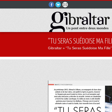
“TU SERAS SUÉDOISE MA FIL
Gibraltar
» “Tu Seras Suédoise Ma Fille”