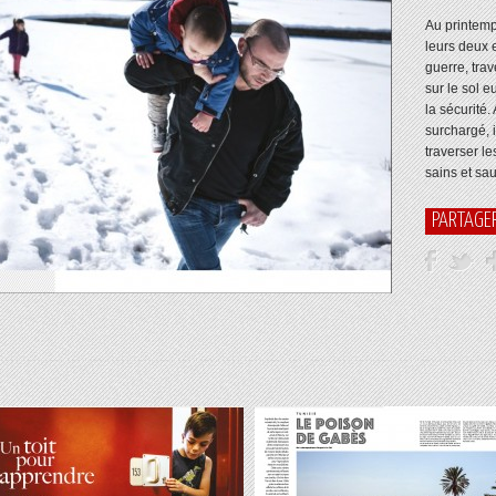
Au printem
leurs deux e
guerre, tra
sur le sol 
la sécurité.
surchargé, i
traverser le
sains et sau
PARTAGE