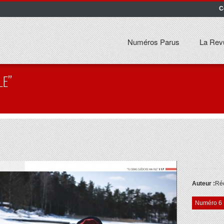
C
Numéros Parus
La Rev
LE”
Auteur :
Réc
Numéro 6