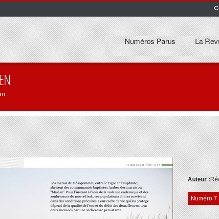
C
Numéros Parus
La Rev
DEN
en
Auteur :
Réc
Numéro 7