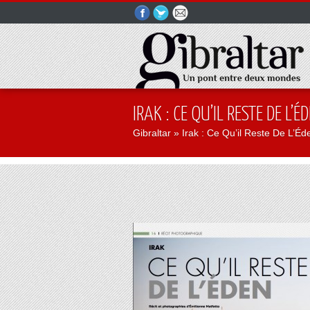
IRAK : CE QU’IL RESTE DE L’É
Gibraltar
» Irak : Ce Qu’il Reste De L’Éd