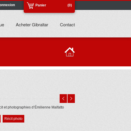
onnexion
Panier
(0)
ue
Acheter Gibraltar
Contact
it et photographies d’Émilienne Malfatto
Récit photo