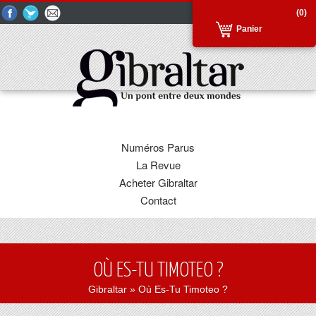
(0)
Panier
Numéros Parus
La Revue
Acheter Gibraltar
Contact
OÙ ES-TU TIMOTEO ?
Gibraltar
» Où Es-Tu Timoteo ?