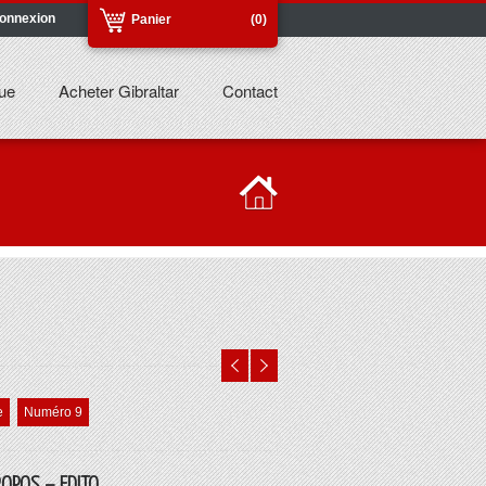
onnexion
Panier
(0)
ue
Acheter Gibraltar
Contact
e
Numéro 9