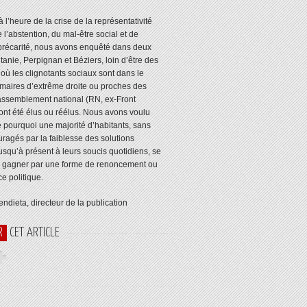
 l’heure de la crise de la représentativité
e l’abstention, du mal-être social et de
récarité, nous avons enquêté dans deux
itanie, Perpignan et Béziers, loin d’être des
 où les clignotants sociaux sont dans le
maires d’extrême droite ou proches des
assemblement national (RN, ex-Front
 ont été élus ou réélus. Nous avons voulu
pourquoi une majorité d’habitants, sans
ragés par la faiblesse des solutions
usqu’à présent à leurs soucis quotidiens, se
s gagner par une forme de renoncement ou
ce politique.
ndieta, directeur de la publication
R
CET ARTICLE