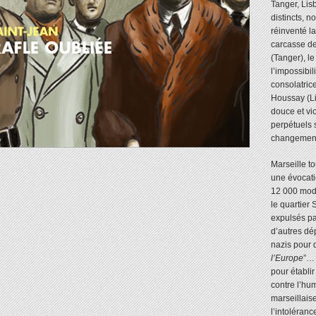
Tanger, Lis
distincts, n
réinventé la
carcasse d
(Tanger), l
l’impossibili
consolatric
Houssay (Lis
douce et vi
perpétuels 
changement 
Marseille t
une évocati
12 000 mode
le quartier 
expulsés pa
d’autres dé
nazis pour q
l’Europe
”… 
pour établi
contre l’hu
marseillais
l’intoléranc