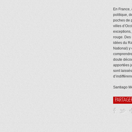
En France, à
politique, d
poches de p
villes d’Occ
exceptions,
rouge. Des 
idées du R
National) y
comprendre 
doute décou
apportées j
sont laissé
d’indifféren
Santiago Me
PARTAGE