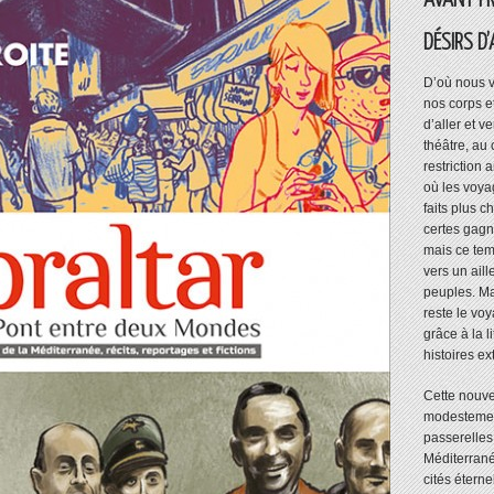
AVANT-PR
DÉSIRS D’
D’où nous v
nos corps e
d’aller et ve
théâtre, au 
restriction 
où les voya
faits plus 
certes gagn
mais ce temp
vers un aill
peuples. Ma
reste le voy
grâce à la li
histoires e
Cette nouve
modestement
passerelles
Méditerrané
cités éterne