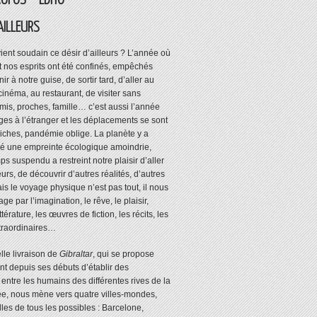
OPOS – EDITO
AILLEURS
ient soudain ce désir d’ailleurs ? L’année où
t nos esprits ont été confinés, empêchés
nir à notre guise, de sortir tard, d’aller au
cinéma, au restaurant, de visiter sans
amis, proches, famille… c’est aussi l’année
ges à l’étranger et les déplacements se sont
chiches, pandémie oblige. La planète y a
é une empreinte écologique amoindrie,
s suspendu a restreint notre plaisir d’aller
eurs, de découvrir d’autres réalités, d’autres
is le voyage physique n’est pas tout, il nous
age par l’imagination, le rêve, le plaisir,
ttérature, les œuvres de fiction, les récits, les
xtraordinaires…
lle livraison de
Gibraltar
, qui se propose
 depuis ses débuts d’établir des
 entre les humains des différentes rives de la
e, nous mène vers quatre villes-mondes,
lles de tous les possibles : Barcelone,