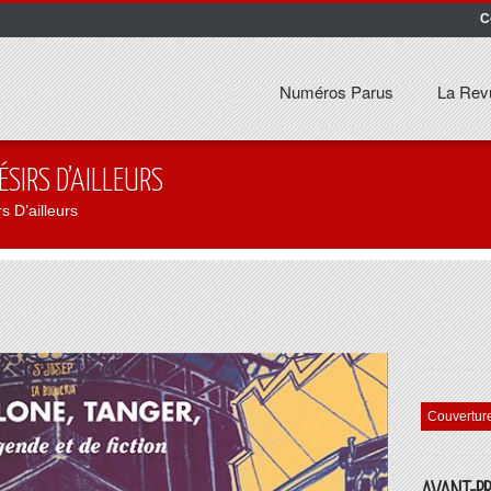
C
Numéros Parus
La Rev
SIRS D’AILLEURS
 D’ailleurs
Couvertur