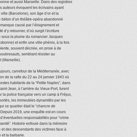
bonne et aussi Marseille. Dans des registres
os auteurs évoquent les écrivains ayant
 ville (Barcelone), son âge d’or et la
e béton d’un théâtre-opéra abandonné
e manque causé par l’éloignement et
té d’y retourner, d’où surgit l’écriture
e sous la plume du romancier Jacques
bonne) et enfin une ville-phénix, à la fois
olente, souvent décriée, en proie à de
soubresauts, semblant résister au
(Marseille).
oujours, carrefour de la Méditerranée, avec
on de la rafle du 22 au 24 janvier 1943 où
stes habitants de la “Petite Naples”, dans
Saint-Jean, à l’arrière du Vieux-Port, furent
r la police française vers un camp à Fréjus,
portés, les immeubles dynamités par les
ui ce quartier était le “
chancre de
Depuis 2019, une enquête est en cours
r d’éventuelles responsabilités pour “crime
manité”. Histoire enfouie dans la mémoire
e et des descendants des victimes face à
e et la barbarie.