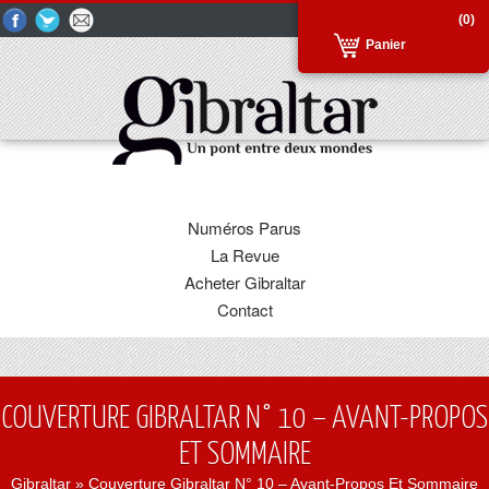
(0)
Panier
Numéros Parus
La Revue
Acheter Gibraltar
Contact
COUVERTURE GIBRALTAR N° 10 – AVANT-PROPOS
ET SOMMAIRE
Gibraltar
» Couverture Gibraltar N° 10 – Avant-Propos Et Sommaire