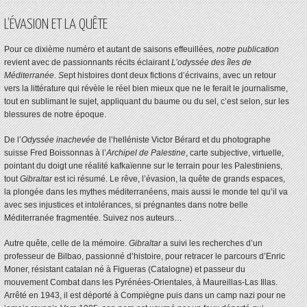
L’ÉVASION ET LA QUÊTE
Pour ce dixième numéro et autant de saisons effeuillées
, notre publication
revient avec de passionnants récits éclairant
L’od
yssée des îles de
Méditerranée. S
ept histoires dont deux fictions d’écrivains, avec un retour
vers la littérature qui révèle le réel bien mieux que ne le ferait le journalisme,
tout en sublimant le sujet, appliquant du baume ou du sel, c’est selon, sur les
blessures de notre époque.
De l’
Odyssée inachevée
de l’helléniste Victor Bérard et du photographe
suisse Fred Boissonnas à l’
Archipel de Palestine
, carte subjective, virtuelle,
pointant du doigt une réalité kafkaïenne sur le terrain pour les Palestiniens,
tout
Gibraltar
est ici résumé. Le rêve, l’évasion, la quête de grands espaces,
la plongée dans les mythes méditerranéens, mais aussi le monde tel qu’il va
avec ses injustices et intolérances, si prégnantes dans notre belle
Méditerranée fragmentée. Suivez nos auteurs…
Autre quête, celle de la mémoire.
Gibraltar
a suivi les recherches d’un
professeur de Bilbao, passionné d’histoire, pour retracer le parcours d’Enric
Moner, résistant catalan né à Figueras (Catalogne) et passeur du
mouvement Combat dans les Pyrénées-Orientales, à Maureillas-Las Illas.
Arrêté en 1943, il est déporté à Compiègne puis dans un camp nazi pour ne