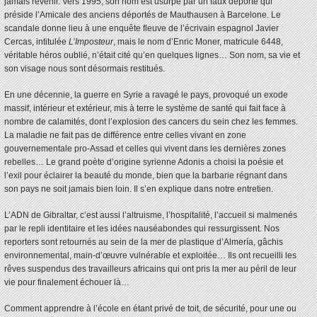
jamais revenir. Vers 1995, son nom est usurpé par un faux déporté qui
préside l’Amicale des anciens déportés de Mauthausen à Barcelone. Le
scandale donne lieu à une enquête fleuve de l’écrivain espagnol Javier
Cercas, intitulée
L’Imposteur
, mais le nom d’Enric Moner, matricule 6448,
véritable héros oublié, n’était cité qu’en quelques lignes… Son nom, sa vie et
son visage nous sont désormais restitués.
En une décennie, la guerre en Syrie a ravagé le pays, provoqué un exode
massif, intérieur et extérieur, mis à terre le système de santé qui fait face à
nombre de calamités, dont l’explosion des cancers du sein chez les femmes.
La maladie ne fait pas de différence entre celles vivant en zone
gouvernementale pro-Assad et celles qui vivent dans les dernières zones
rebelles… Le grand poète d’origine syrienne Adonis a choisi la poésie et
l’exil pour éclairer la beauté du monde, bien que la barbarie régnant dans
son pays ne soit jamais bien loin. Il s’en explique dans notre entretien.
L’ADN de Gibraltar, c’est aussi l’altruisme, l’hospitalité, l’accueil si malmenés
par le repli identitaire et les idées nauséabondes qui ressurgissent. Nos
reporters sont retournés au sein de la mer de plastique d’Almería, gâchis
environnemental, main-d’œuvre vulnérable et exploitée… Ils ont recueilli les
rêves suspendus des travailleurs africains qui ont pris la mer au péril de leur
vie pour finalement échouer là…
Comment apprendre à l’école en étant privé de toit, de sécurité, pour une ou