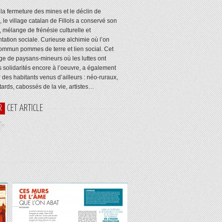
 la fermeture des mines et le déclin de
e, le village catalan de Fillols a conservé son
, mélange de frénésie culturelle et
tation sociale. Curieuse alchimie où l’on
commun pommes de terre et lien social. Cet
age de paysans-mineurs où les luttes ont
 solidarités encore à l’oeuvre, a également
r des habitants venus d’ailleurs : néo-ruraux,
tards, cabossés de la vie, artistes…
R
CET ARTICLE