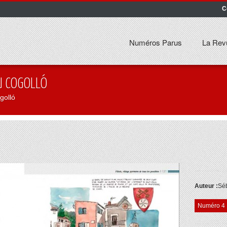
C
Numéros Parus
La Rev
DU COGOLLÓ
golló
Auteur :
Séb
Numéro 4