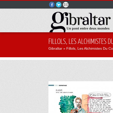
FILLOLS, LES ALCHIMISTES 
Gibraltar
» Fillols, Les Alchimistes Du Co