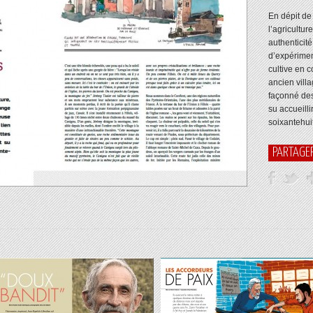
En dépit de
l’agricultur
authenticité
d’expérimen
cultive en 
ancien vill
façonné des
su accueilli
soixantehui
PARTAGE