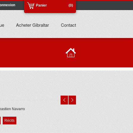
onnexion
Panier
(0)
ue
Acheter Gibraltar
Contact
astien Navarro
Récits