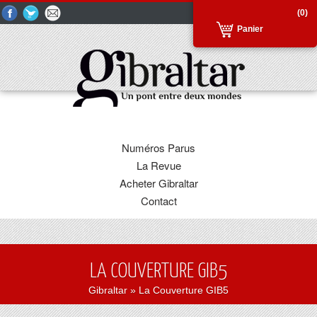
(0)
Panier
Numéros Parus
La Revue
Acheter Gibraltar
Contact
LA COUVERTURE GIB5
Gibraltar
» La Couverture GIB5