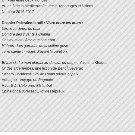
Un Pont entre deux Mondes
Au-delà de la Méditerranée, récits, reportages et fictions
Numéro 2016-2017
Dossier Palestine-Israël :
Vivre entre les murs :
Les accordeurs de paix
L’ombre des vivants à Chatila
Ces murs de l’âme que l’on abat
Hébron : Les gardiens de la colline grise
Terre sainte : images d’avant la partition
Et aussi :
La mort planait au-dessus du ring
de Yasmina Khadra
Ondes algériennes
, une fiction de BenoÎt Séverac
Sahara Occidental :
25 ans sans guerre ni paix
Aubagne :
Voyage en Pagnolie
Récit BD :
L’été grec d’Istanbul
Spinalonga (Grèce) : L’îlot des lépreux