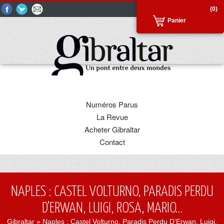
(0)
Panier
Numéros Parus
La Revue
Acheter Gibraltar
Contact
NAPLES : CASTEL VOLTURNO, PARADIS PERDU
D’ERWAN, LUIGI, ROSA, MARIO…
Gibraltar
» Naples : Castel Volturno, Paradis Perdu D’Erwan, Luigi,