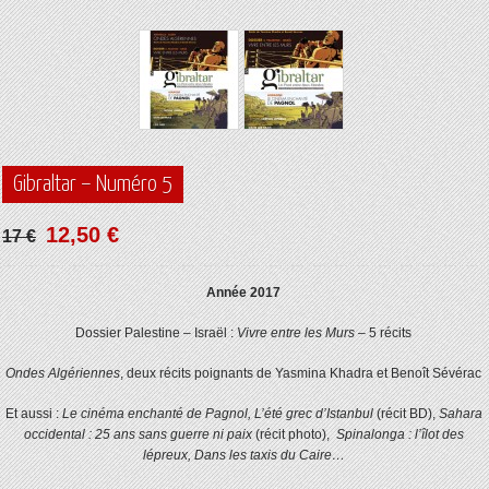
Gibraltar – Numéro 5
12,50 €
17 €
Année 2017
Dossier Palestine – Israël :
Vivre entre les Murs
– 5 récits
Ondes Algériennes
, deux récits poignants de Yasmina Khadra et Benoît Sévérac
Et aussi :
Le cinéma enchanté de Pagnol, L’été grec d’Istanbul
(récit BD),
Sahara
occidental : 25 ans sans guerre ni paix
(récit photo),
Spinalonga : l’îlot des
lépreux,
Dans les taxis du Caire…