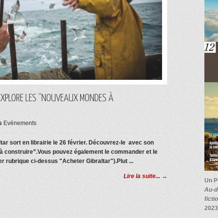
EXPLORE LES “NOUVEAUX MONDES À
s
Evénements
r sort en librairie le 26 février. Découvrez-le avec son
 construire”.
Vous pouvez également le commander et le
er rubrique ci-dessus "Acheter Gibraltar").
Plut ...
Lire la suite... →
Un P
Au-d
ficti
2023