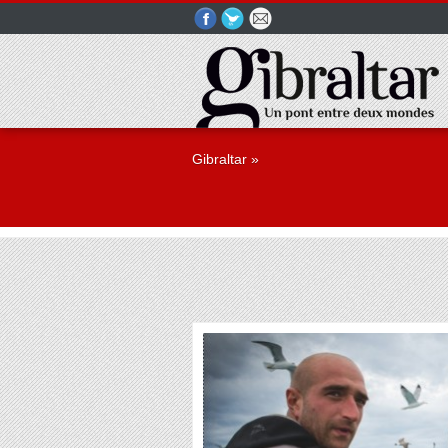
Gibraltar
»