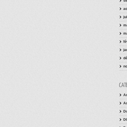
s
ao
ju
ma
m
fé
ja
d
n
CAT
Ac
Ac
D
D