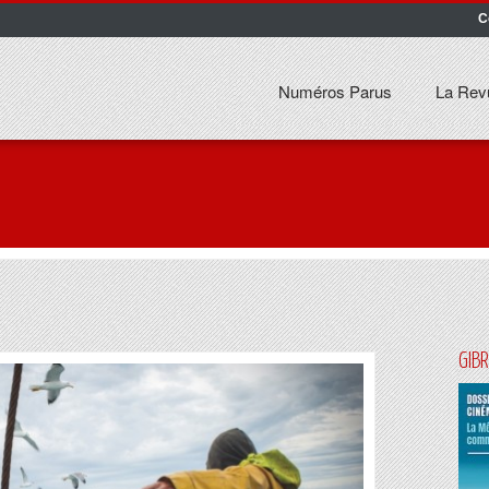
C
Numéros Parus
La Rev
GIB