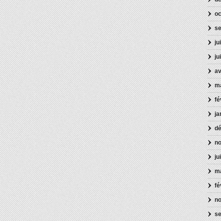
oc
s
ju
ju
av
m
fé
ja
d
n
ju
ma
fé
n
s