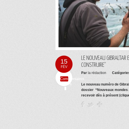
LE NOUVEAU GIBRALTAR 
15
CONSTRUIRE”
FÉV
Par
la rédaction
Catégorie
Commentaires
fermés
Le nouveau numéro de Gibralta
dossier “Nouveaux mondes à
recevoir dès à présent (cliqu