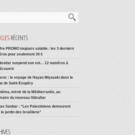
ICLES
RÉCENTS
fre PROMO toujours valable : les 3 derniers
ros pour seulement 30 €
braltar suspend son vol… 12 numéros à
découvrir
roc : le voyage de Hayao Miyazaki dans le
age de Saint-Exupéry
néma, miroir de la Méditerranée, au
aire du nouveau Gibraltar
ias Sanbar : “Les Palestiniens demeurent
le jardin des Israéliens”
HIVES