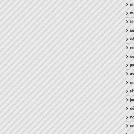
ma
m
fé
ja
d
n
s
ju
av
m
fé
ja
d
n
oc