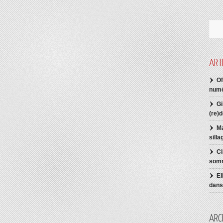
ART
Of
numé
Gi
(re)
Ma
sill
Ci
somm
El
dans 
ARC