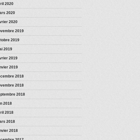
ril 2020
ars 2020
vrier 2020
ovembre 2019
tobre 2019
i 2019
vrier 2019
nvier 2019
écembre 2018
ovembre 2018
eptembre 2018
in 2018
ril 2018
ars 2018
nvier 2018
écembre 2017