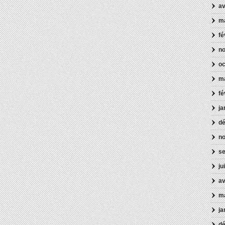
av
m
fé
n
oc
ma
fé
ja
d
n
s
ju
av
m
ja
d