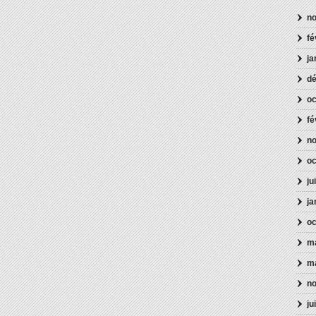
n
fé
ja
d
oc
fé
n
oc
ju
ja
oc
ma
m
n
ju