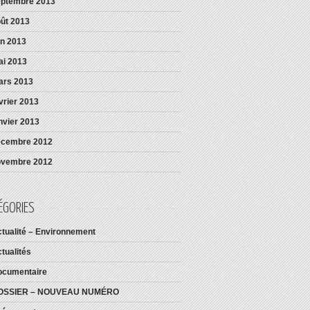
eptembre 2013
ût 2013
in 2013
i 2013
ars 2013
vrier 2013
nvier 2013
écembre 2012
ovembre 2012
ÉGORIES
tualité – Environnement
tualités
ocumentaire
OSSIER – NOUVEAU NUMÉRO