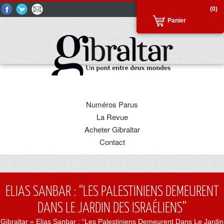
(0)
Panier
Numéros Parus
La Revue
Acheter Gibraltar
Contact
ELIAS SANBAR : “LES PALESTINIENS DEMEURENT
DANS LE JARDIN DES ISRAÉLIENS”
Gibraltar
» Elias Sanbar : “Les Palestiniens Demeurent Dans Le Jardin