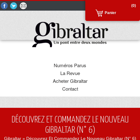
(0)
Panier
Numéros Parus
La Revue
Acheter Gibraltar
Contact
DÉCOUVREZ ET COMMANDEZ LE NOUVEAU
GIBRALTAR (N° 6)
Gibraltar
» Découvrez Et Commandez Le Nouveau Gibraltar (N° 6)