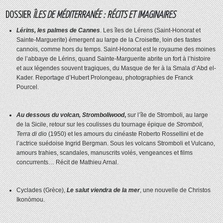
DOSSIER
ÎLES DE MÉDITERRANÉE : RÉCITS ET IMAGINAIRES
Lérins, les palmes de Cannes
. Les îles de Lérens (Saint-Honorat et
Sainte-Marguerite) émergent au large de la Croisette, loin des fastes
cannois, comme hors du temps. Saint-Honorat est le royaume des moines
de l’abbaye de Lérins, quand Sainte-Marguerite abrite un fort à l’histoire
et aux légendes souvent tragiques, du Masque de fer à la Smala d’Abd el-
Kader. Reportage d’Hubert Prolongeau, photographies de Franck
Pourcel.
Au dessous du volcan, Stromboliwood
,
sur l’île de Stromboli, au large
de la Sicile, retour sur les coulisses du tournage épique de
Stromboli,
Terra di
dio
(1950) et les amours du cinéaste
Roberto Rossellini et de
l’actrice suédoise Ingrid Bergman. Sous les volcans Stromboli et Vulcano,
amours trahies, scandales, manuscrits volés, vengeances et films
concurrents… Récit de Mathieu Arnal.
Cyclades (Grèce),
Le salut viendra de la mer
, une nouvelle de Christos
Ikonòmou.