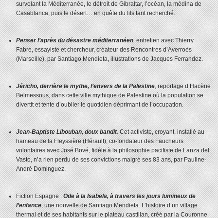
survolant la Méditerranée, le détroit de Gibraltar, l’océan, la médina de
Casablanca, puis le désert… en quête du fils tant recherché.
Penser l’après du désastre méditerranéen
,
entretien avec Thierry
Fabre, essayiste et chercheur, créateur des Rencontres d’Averroès
(Marseille), par Santiago Mendieta, illustrations de Jacques Ferrandez.
Jéricho, derrière le mythe, l’envers de la Palestine
,
reportage d’Hacène
Belmessous, dans cette ville mythique de Palestine où la population se
divertit et tente d’oublier le quotidien déprimant de l’occupation.
Jean-Baptiste Libouban, doux bandit
.
Cet activiste, croyant, installé au
hameau de la Fleyssière (Hérault), co-fondateur des Faucheurs
volontaires avec José Bové, fidèle à la philosophie pacifiste de Lanza del
Vasto, n’a rien perdu de ses convictions malgré ses 83 ans, par Pauline-
André Dominguez.
Fiction Espagne :
Ode à la Isabela, à travers les jours lumineux de
l’enfance
, une nouvelle de Santiago Mendieta. L’histoire d’un village
thermal et de ses habitants sur le plateau castillan, créé par la Couronne