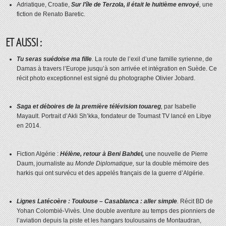
Adriatique, Croatie,
Sur l’île de Terzola, il était le huitième envoyé
,
une
fiction de Renato Baretic.
ET AUSSI :
Tu seras suédoise ma fille
.
La route de l’exil d’une famille syrienne, de
Damas à travers l’Europe jusqu’à son arrivée et intégration en Suède. Ce
récit photo exceptionnel est signé du photographe Olivier Jobard.
Saga et déboires de la première télévision touareg
,
par Isabelle
Mayault. Portrait d’Akli Sh’kka, fondateur de Toumast TV lancé en Libye
en 2014.
Fiction Algérie :
Hélène, retour à Beni Bahdel,
une nouvelle de Pierre
Daum, journaliste au
Monde Diplomatique,
sur la double mémoire des
harkis qui ont survécu et des appelés français de la guerre d’Algérie.
Lignes Latécoère : Toulouse – Casablanca : aller simple
.
Récit BD de
Yohan Colombié-Vivès. Une double aventure au temps des pionniers de
l’aviation depuis la piste et les hangars toulousains de Montaudran,