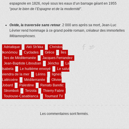
espagnole en 1826, noyé sous les eaux d’un barrage géant en 1955
“
pour le bien de l’Espagne et de la modernité
”.
Ovide, la traversée sans retour
. 2 000 ans après sa mort, Jean-Luc
Lévrier rend hommage à ce grand poète romain, créateur des immortelles
Métamorphoses
.
Adriatique
Akli Sh'kka
Christos
Ikonòmou
Cyclades
Grèce
îles
îles de Méditerranée
Jacques Ferrandez
Jean-Baptiste Libouban
Jéricho
La
Isabela
Le huitième envoyé
Le salut
viendra de la mer
Lérins
lignes
Latécoère
Méditerranée
Olivier
Jobard
Palestine
Renato Baretic
Stromboli
Terzola
Thierry Fabre
Toulouse-Casablanca
Toumast TV
Les commentaires sont fermés.