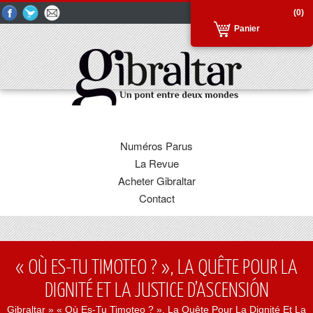
(0)
Panier
Numéros Parus
La Revue
Acheter Gibraltar
Contact
« OÙ ES-TU TIMOTEO ? », LA QUÊTE POUR LA
DIGNITÉ ET LA JUSTICE D’ASCENSIÓN
Gibraltar
» « Où Es-Tu Timoteo ? », La Quête Pour La Dignité Et La