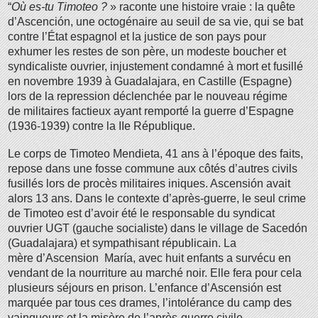
“
Où es-tu Timoteo ?
» raconte une histoire vraie : la quête
d’Ascención, une octogénaire au seuil de sa vie, qui se bat
contre l’État espagnol et la justice de son pays pour
exhumer les restes de son père, un modeste boucher et
syndicaliste ouvrier,
injustement condamné à mort et fusillé
en novembre 1939 à Guadalajara, en Castille (Espagne)
lors de la repression déclenchée par le nouveau régime
de militaires factieux ayant remporté la guerre d’Espagne
(1936-1939) contre la IIe République.
Le corps de Timoteo Mendieta, 41 ans à l’époque des faits,
repose dans une fosse commune aux côtés d’autres civils
fusillés lors de procès militaires iniques. Ascensión avait
alors 13 ans. Dans le contexte d’après-guerre, le seul crime
de Timoteo est d’avoir été le responsable du syndicat
ouvrier UGT (gauche socialiste) dans le village de Sacedón
(Guadalajara) et sympathisant républicain. La
mère d’Ascension María, avec huit enfants a survécu en
vendant de la nourriture au marché noir. Elle fera pour cela
plusieurs séjours en prison. L’enfance d’Ascensión est
marquée par tous ces drames, l’intolérance du camp des
vainqueurs et la misère de l’après-guerre civile.