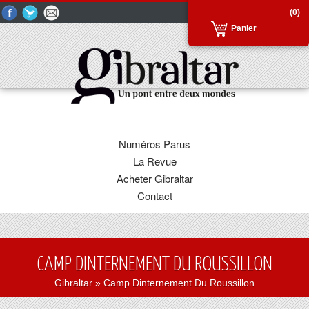
(0)
Panier
Numéros Parus
La Revue
Acheter Gibraltar
Contact
CAMP DINTERNEMENT DU ROUSSILLON
Gibraltar
» Camp Dinternement Du Roussillon