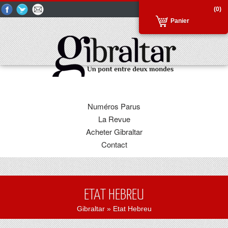
(0)
Panier
Numéros Parus
La Revue
Acheter Gibraltar
Contact
ETAT HEBREU
Gibraltar
» Etat Hebreu