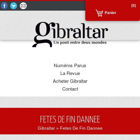
(0)
Panier
Numéros Parus
La Revue
Acheter Gibraltar
Contact
FETES DE FIN DANNEE
Gibraltar
» Fetes De Fin Dannee