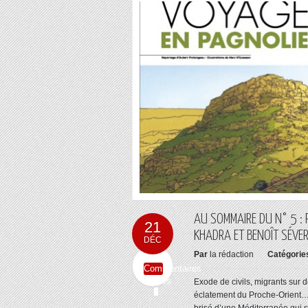
AU SOMMAIRE DU N° 5 : P
21
KHADRA ET BENOÎT SÉVER
DÉC
Par
la rédaction
Catégorie
Commentaires
fermés
Exode de civils, migrants sur 
éclatement du Proche-Orient… L’