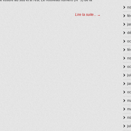
e fissure au sud et à l’est. Le nouveau numéro (N° 5) de la
n
Lire la suite... →
fé
ja
d
oc
fé
n
oc
ju
ja
oc
ma
ma
n
ju