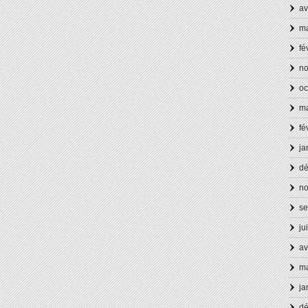
av
ma
fé
n
oc
ma
fé
ja
d
n
se
ju
av
ma
ja
d