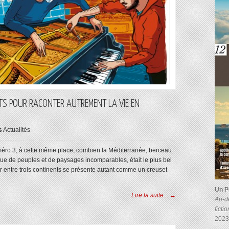
CITS POUR RACONTER AUTREMENT LA VIE EN
s
Actualités
éro 3, à cette même place, combien la Méditerranée, berceau
ïque de peuples et de paysages incomparables, était le plus bel
r entre trois continents se présente autant comme un creuset
Un P
Lire la suite... →
Au-de
ficti
2023