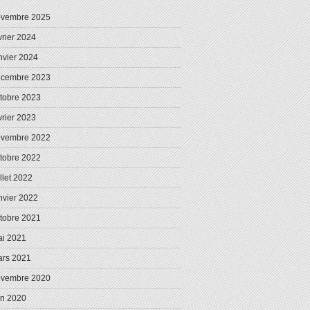
ovembre 2025
vrier 2024
nvier 2024
écembre 2023
tobre 2023
vrier 2023
ovembre 2022
tobre 2022
illet 2022
nvier 2022
tobre 2021
i 2021
rs 2021
ovembre 2020
in 2020