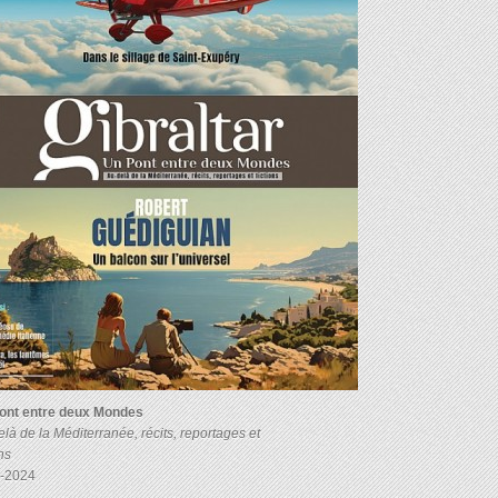
ont entre deux Mondes
là de la Méditerranée, récits, reportages et
ons
-2024