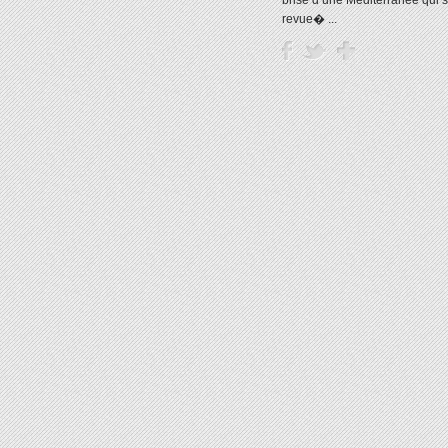
brisé d’une Méditerranée qui s
revue� ...