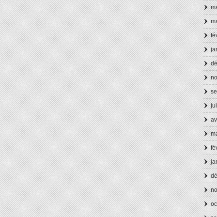
ma
ma
fé
ja
d
n
se
ju
av
ma
fé
ja
d
n
oc