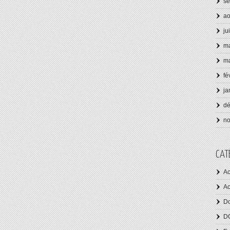
se
ao
ju
ma
ma
fé
ja
d
n
CAT
Ac
Ac
Do
D