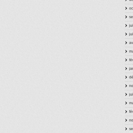
oc
se
ju
ju
av
ma
fé
ja
d
n
ju
ma
fé
n
se