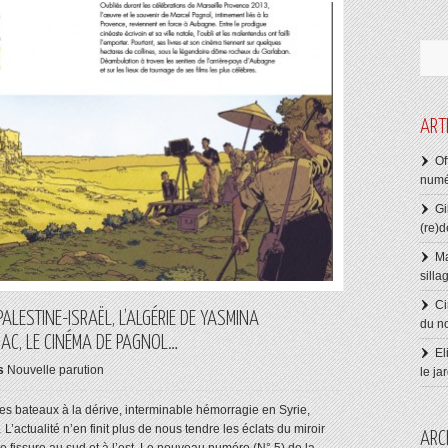
ART
Of
numé
Gi
(re)d
Ma
silla
Ci
ALESTINE-ISRAËL, L’ALGÉRIE DE YASMINA
du n
AC, LE CINÉMA DE PAGNOL…
El
s
Nouvelle parution
le ja
des bateaux à la dérive, interminable hémorragie en Syrie,
actualité n’en finit plus de nous tendre les éclats du miroir
ARC