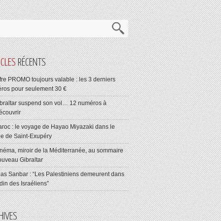
ICLES
RÉCENTS
fre PROMO toujours valable : les 3 derniers
ros pour seulement 30 €
braltar suspend son vol… 12 numéros à
écouvrir
roc : le voyage de Hayao Miyazaki dans le
ge de Saint-Exupéry
néma, miroir de la Méditerranée, au sommaire
ouveau Gibraltar
ias Sanbar : “Les Palestiniens demeurent dans
rdin des Israéliens”
HIVES