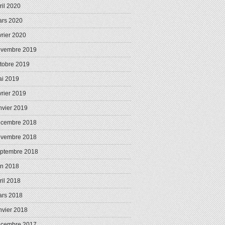
ril 2020
rs 2020
vrier 2020
ovembre 2019
tobre 2019
i 2019
vrier 2019
nvier 2019
écembre 2018
ovembre 2018
ptembre 2018
in 2018
ril 2018
rs 2018
nvier 2018
écembre 2017