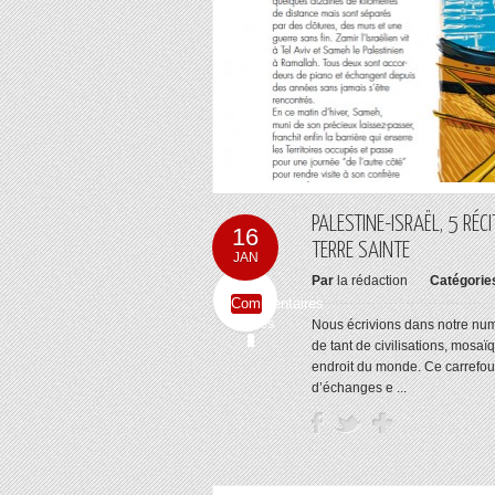
PALESTINE-ISRAËL, 5 RÉ
16
TERRE SAINTE
JAN
Par
la rédaction
Catégorie
Commentaires
fermés
Nous écrivions dans notre num
de tant de civilisations, mosa
endroit du monde. Ce carrefou
d’échanges e ...