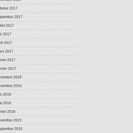
tobre 2017
ptembre 2017
illet 2017
in 2017
ril 2017
rs 2017
vrier 2017
nvier 2017
écembre 2016
ovembre 2016
in 2016
i 2016
vrier 2016
ovembre 2015
ptembre 2015