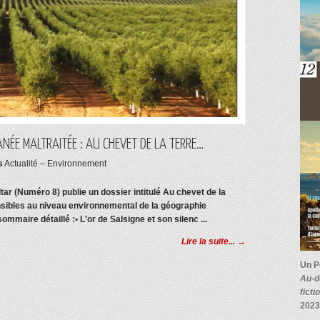
NÉE MALTRAITÉE : AU CHEVET DE LA TERRE…
s
Actualité – Environnement
ar (Numéro 8) publie un dossier intitulé Au chevet de la
nsibles au niveau environnemental de la géographie
 sommaire détaillé :
• L'or de Salsigne et son silenc ...
Lire la suite... →
Un P
Au-d
ficti
2023