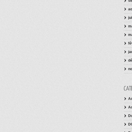
s
ao
ju
ma
m
fé
ja
d
n
CAT
Ac
Ac
D
D