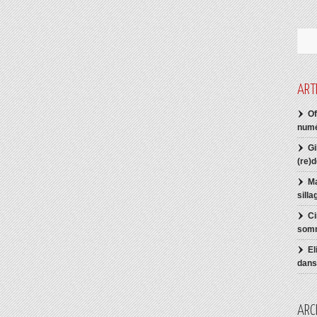
ART
Of
numé
Gi
(re)
Ma
sill
Ci
somm
El
dans 
ARC