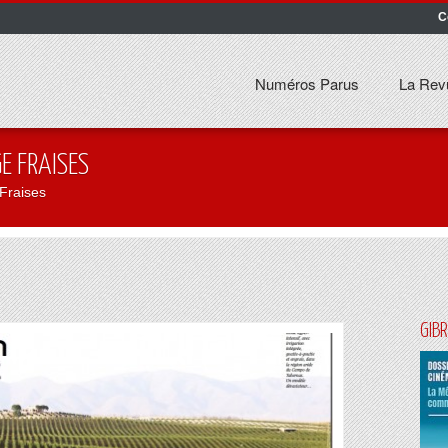
C
Numéros Parus
La Rev
 FRAISES
Fraises
GIB