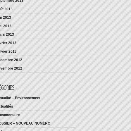
eptembre 2013
ût 2013
in 2013
i 2013
ars 2013
vrier 2013
nvier 2013
écembre 2012
ovembre 2012
ÉGORIES
tualité – Environnement
tualités
ocumentaire
OSSIER – NOUVEAU NUMÉRO