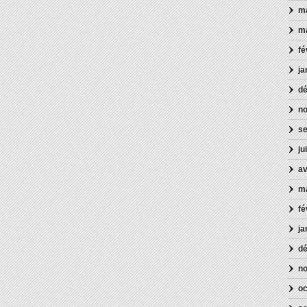
ma
m
fé
ja
d
n
s
ju
av
m
fé
ja
d
n
oc