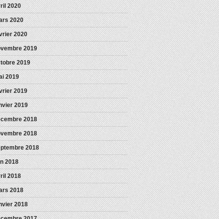
ril 2020
ars 2020
vrier 2020
ovembre 2019
tobre 2019
i 2019
vrier 2019
nvier 2019
écembre 2018
ovembre 2018
eptembre 2018
in 2018
ril 2018
ars 2018
nvier 2018
écembre 2017