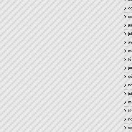
oc
s
ju
ju
av
m
fé
ja
d
n
ju
ma
fé
n
s