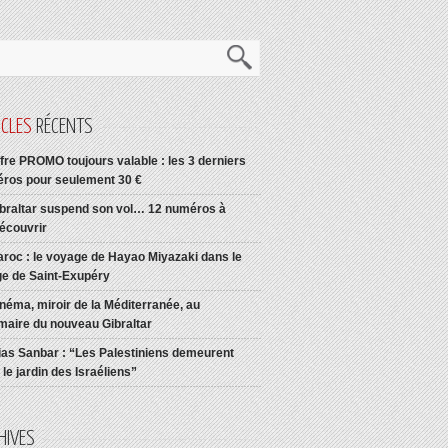
ICLES
RÉCENTS
fre PROMO toujours valable : les 3 derniers
ros pour seulement 30 €
braltar suspend son vol… 12 numéros à
découvrir
roc : le voyage de Hayao Miyazaki dans le
age de Saint-Exupéry
néma, miroir de la Méditerranée, au
aire du nouveau Gibraltar
ias Sanbar : “Les Palestiniens demeurent
le jardin des Israéliens”
HIVES