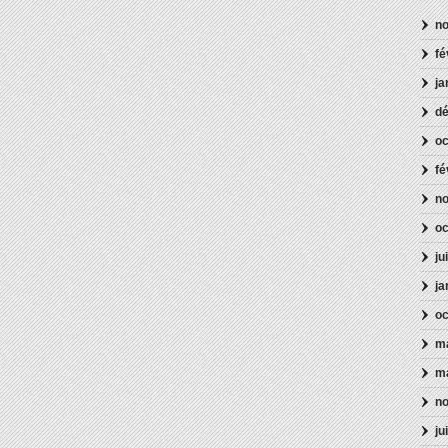
n
fé
ja
d
oc
fé
n
oc
ju
ja
oc
ma
m
n
ju