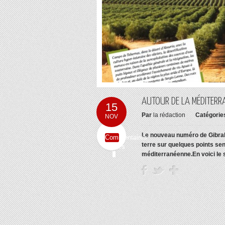
AUTOUR DE LA MÉDITERRA
15
Par
la rédaction
Catégorie
NOV
Le nouveau numéro de Gibralt
Commentaires
terre sur quelques points se
fermés
méditerranéenne.
En voici le