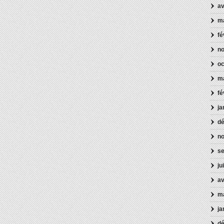
av
m
fé
n
oc
ma
fé
ja
d
n
s
ju
av
m
ja
d