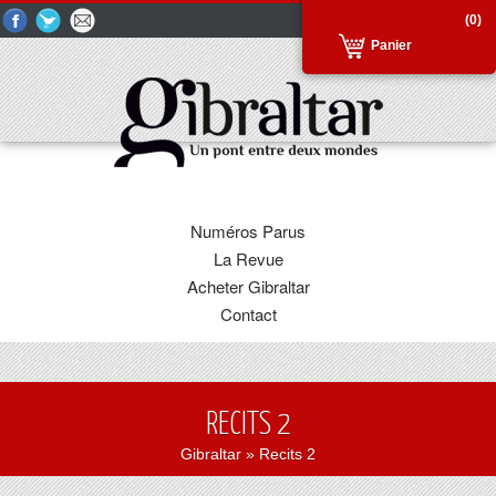
(0)
Panier
Numéros Parus
La Revue
Acheter Gibraltar
Contact
RECITS 2
Gibraltar
» Recits 2