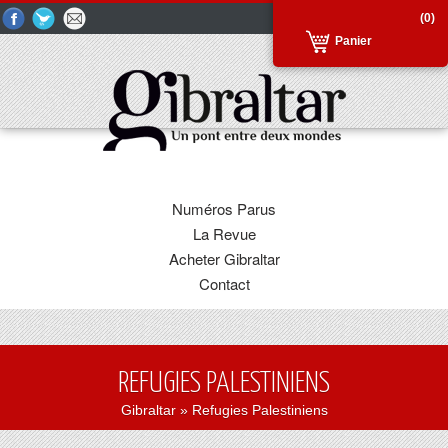
(0)
Panier
Numéros Parus
La Revue
Acheter Gibraltar
Contact
REFUGIES PALESTINIENS
Gibraltar
» Refugies Palestiniens