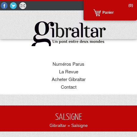
(0)
Panier
Numéros Parus
La Revue
Acheter Gibraltar
Contact
SALSIGNE
Gibraltar
» Salsigne