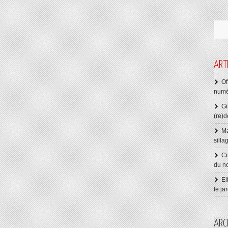
ART
Of
numé
Gi
(re)d
Ma
silla
Ci
du n
El
le ja
ARC