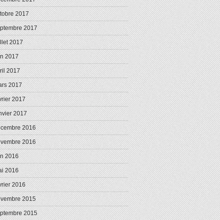
tobre 2017
ptembre 2017
illet 2017
in 2017
ril 2017
rs 2017
vrier 2017
nvier 2017
écembre 2016
ovembre 2016
in 2016
i 2016
vrier 2016
ovembre 2015
ptembre 2015