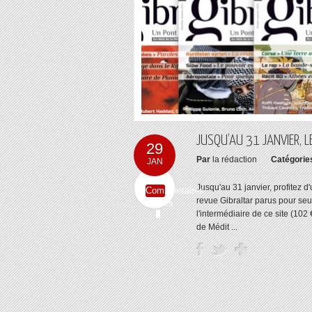
JUSQU’AU 31 JANVIER, 
29
Par
la rédaction
Catégorie
JAN
Jusqu'au 31 janvier, profitez 
Commentaires
revue Gibraltar parus pour seu
fermés
l'intermédiaire de ce site (102
de Médit ...