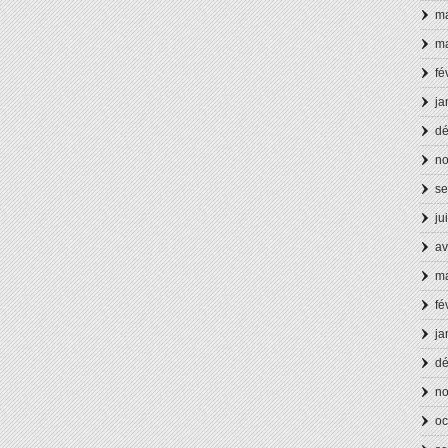
ma
ma
fé
ja
d
n
se
ju
av
ma
fé
ja
d
n
oc