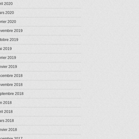
ril 2020
rs 2020
vrier 2020
ovembre 2019
tobre 2019
i 2019
vrier 2019
nvier 2019
écembre 2018
ovembre 2018
ptembre 2018
in 2018
ril 2018
rs 2018
nvier 2018
écembre 2017