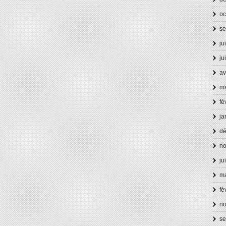
oc
se
ju
ju
av
ma
fé
ja
d
n
ju
ma
fé
n
se