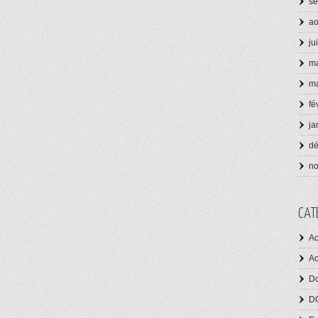
se
ao
ju
ma
ma
fé
ja
d
n
CAT
Ac
Ac
Do
D