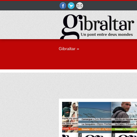
Gibraltar
»