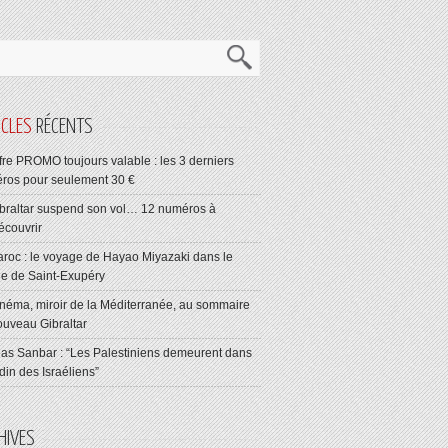
ICLES
RÉCENTS
fre PROMO toujours valable : les 3 derniers
ros pour seulement 30 €
braltar suspend son vol… 12 numéros à
écouvrir
roc : le voyage de Hayao Miyazaki dans le
ge de Saint-Exupéry
néma, miroir de la Méditerranée, au sommaire
ouveau Gibraltar
ias Sanbar : “Les Palestiniens demeurent dans
rdin des Israéliens”
HIVES