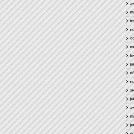
av
ma
fé
n
oc
ma
fé
ja
d
n
se
ju
av
ma
ja
d