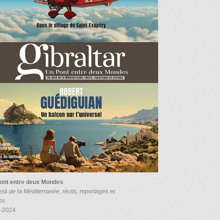
ont entre deux Mondes
là de la Méditerranée, récits, reportages et
ons
-2024