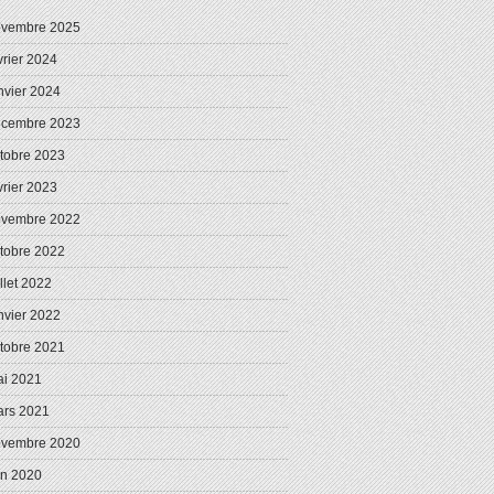
ovembre 2025
vrier 2024
nvier 2024
écembre 2023
tobre 2023
vrier 2023
ovembre 2022
tobre 2022
illet 2022
nvier 2022
tobre 2021
i 2021
rs 2021
ovembre 2020
in 2020