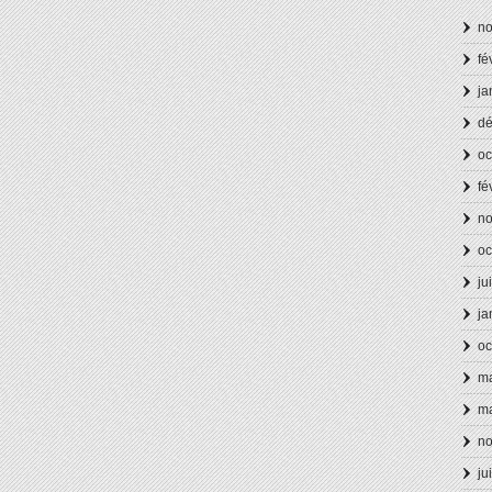
n
fé
ja
d
oc
fé
n
oc
ju
ja
oc
ma
ma
n
ju