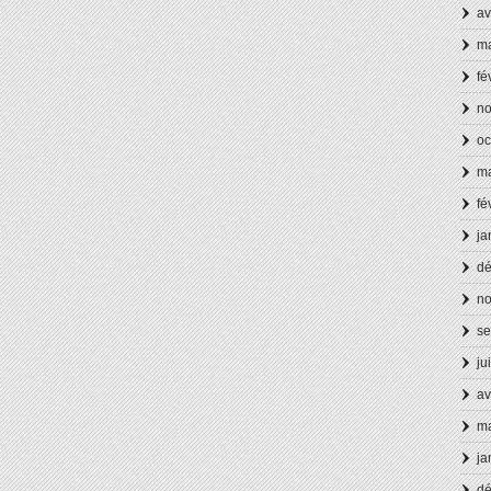
av
ma
fé
n
oc
ma
fé
ja
d
n
se
ju
av
ma
ja
d