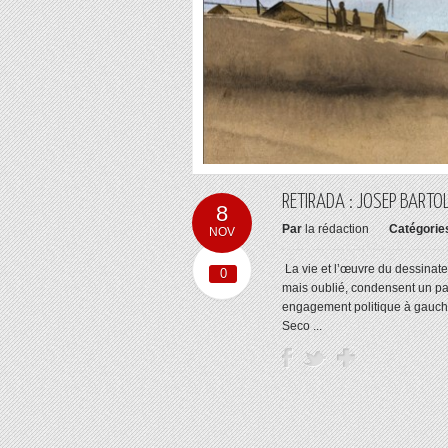
RETIRADA : JOSEP BARTOL
8
Par
la rédaction
Catégorie
NOV
La vie et l’œuvre du dessinate
0
mais oublié, condensent un pan
engagement politique à gauche,
Seco ...