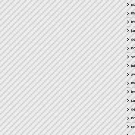
ma
ma
fé
ja
d
n
se
ju
av
ma
fé
ja
d
n
oc