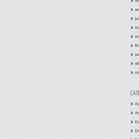
se
ao
ju
ma
ma
fé
ja
d
n
CAT
Ac
Ac
Do
D