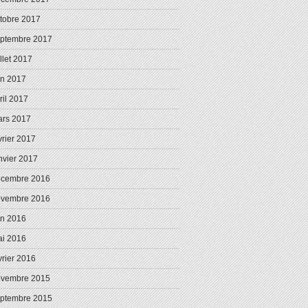
tobre 2017
ptembre 2017
illet 2017
in 2017
ril 2017
rs 2017
vrier 2017
nvier 2017
écembre 2016
ovembre 2016
in 2016
i 2016
vrier 2016
ovembre 2015
ptembre 2015