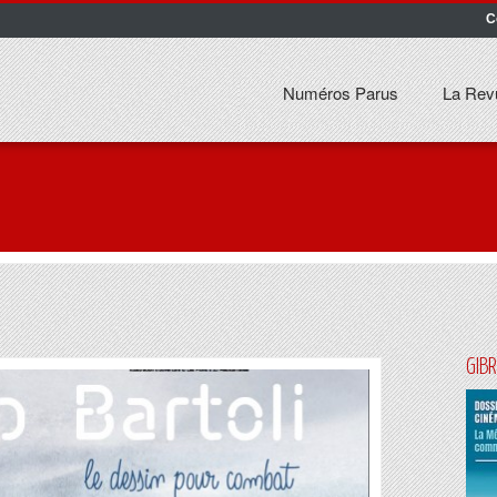
C
Numéros Parus
La Rev
GIB