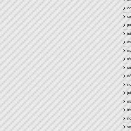
oc
se
ju
ju
av
ma
fé
ja
d
n
ju
ma
fé
n
se