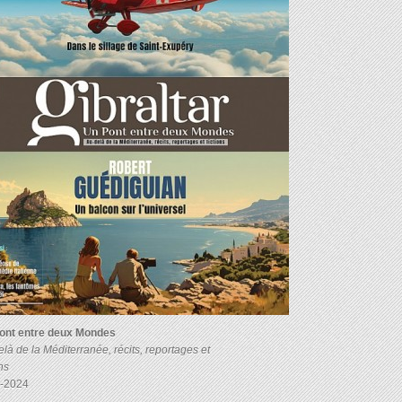
ont entre deux Mondes
là de la Méditerranée, récits, reportages et
ons
-2024