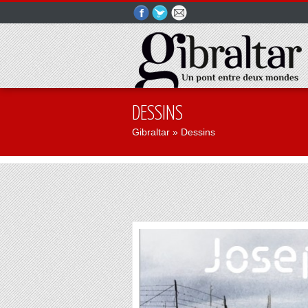
DESSINS
Gibraltar
» Dessins