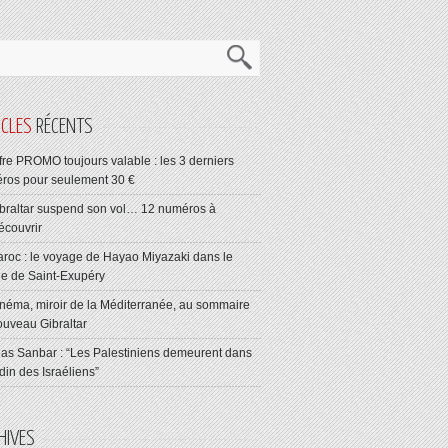
ICLES
RÉCENTS
fre PROMO toujours valable : les 3 derniers
ros pour seulement 30 €
braltar suspend son vol… 12 numéros à
écouvrir
roc : le voyage de Hayao Miyazaki dans le
ge de Saint-Exupéry
néma, miroir de la Méditerranée, au sommaire
ouveau Gibraltar
ias Sanbar : “Les Palestiniens demeurent dans
rdin des Israéliens”
HIVES