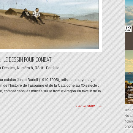
I, LE DESSIN POUR COMBAT
s
Dessins
,
Numéro 8
,
Récit - Portfolio
ur catalan Josep Bartoli (1910-1995), artiste au crayon agile
 de l’histoire de l’Espagne et de la Catalogne au XXesiècle :
 combat dans les milices sur le front d’Aragon en faveur de la
Lire la suite... →
Un P
Au-de
ficti
2023