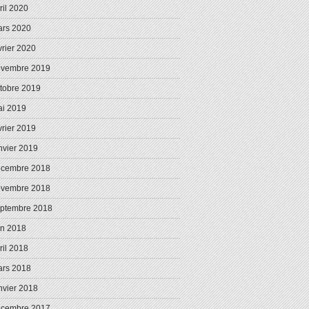
ril 2020
rs 2020
vrier 2020
ovembre 2019
tobre 2019
i 2019
vrier 2019
nvier 2019
écembre 2018
ovembre 2018
ptembre 2018
in 2018
ril 2018
rs 2018
nvier 2018
écembre 2017