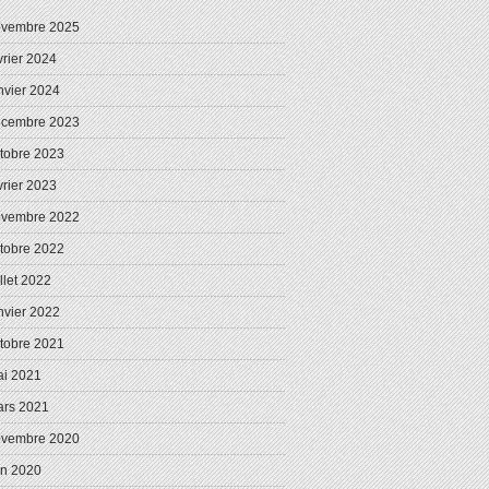
ovembre 2025
vrier 2024
nvier 2024
écembre 2023
tobre 2023
vrier 2023
ovembre 2022
tobre 2022
illet 2022
nvier 2022
tobre 2021
i 2021
rs 2021
ovembre 2020
in 2020