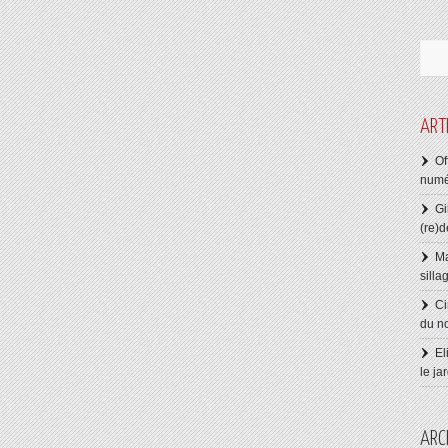
ART
Of
numé
Gi
(re)d
Ma
silla
Ci
du n
El
le ja
ARC