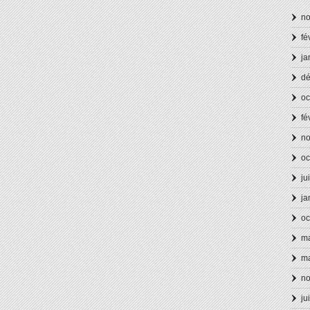
n
fé
ja
d
oc
fé
n
oc
ju
ja
oc
ma
ma
n
ju