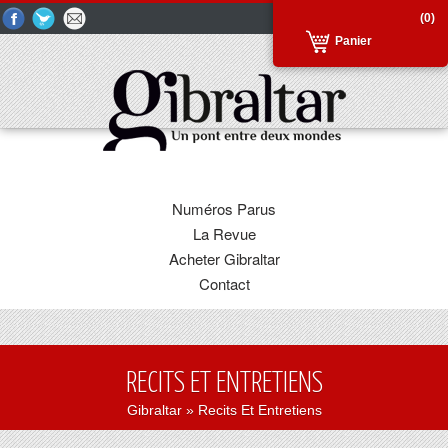
(0)
Panier
Numéros Parus
La Revue
Acheter Gibraltar
Contact
RECITS ET ENTRETIENS
Gibraltar
» Recits Et Entretiens