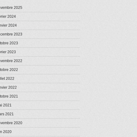
ovembre 2025
vrier 2024
nvier 2024
écembre 2023
tobre 2023
vrier 2023
ovembre 2022
tobre 2022
illet 2022
nvier 2022
tobre 2021
i 2021
rs 2021
ovembre 2020
in 2020