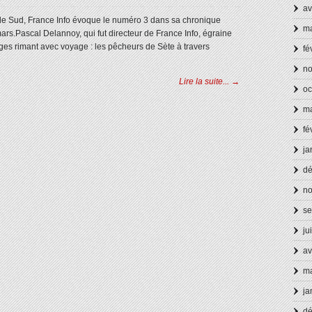
av
rd, le Sud, France Info évoque le numéro 3 dans sa chronique
ma
rs.Pascal Delannoy, qui fut directeur de France Info, égraine
ges rimant avec voyage : les pêcheurs de Sète à travers
fé
n
Lire la suite... →
oc
ma
fé
ja
d
n
se
ju
av
ma
ja
d