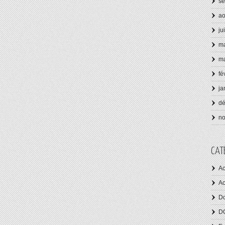
se
ao
ju
ma
ma
fé
ja
d
n
CAT
Ac
Ac
Do
D