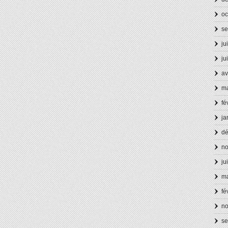
oc
se
ju
ju
av
ma
fé
ja
d
n
ju
ma
fé
n
se