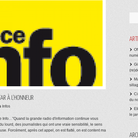
ART
Of
numé
Gi
(re)d
Ma
silla
Ci
TAR À L’HONNEUR
du n
s
Infos
El
le ja
ance Info…”Quand la grande radio d'information continue vous
 du lourd, des journalistes qui ont une vraie sensibilité, le sens
teuse. Forcément, après cet appel, on est flatté, on est content ma
ARC