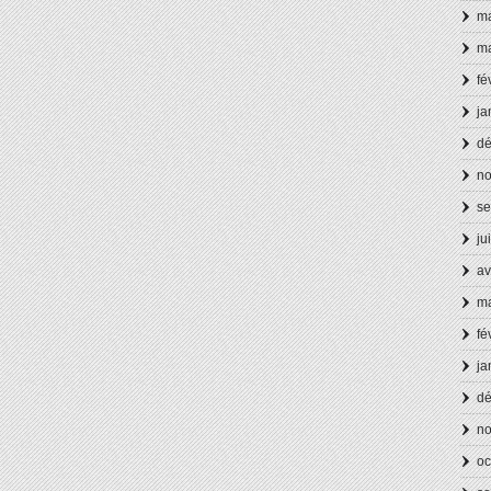
ma
ma
fé
ja
d
n
se
ju
av
ma
fé
ja
d
n
oc