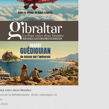
ont entre deux Mondes
là de la Méditerranée, récits, reportages et
ons
-2024