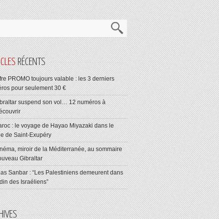
ICLES
RÉCENTS
fre PROMO toujours valable : les 3 derniers
ros pour seulement 30 €
braltar suspend son vol… 12 numéros à
écouvrir
roc : le voyage de Hayao Miyazaki dans le
ge de Saint-Exupéry
néma, miroir de la Méditerranée, au sommaire
ouveau Gibraltar
ias Sanbar : “Les Palestiniens demeurent dans
rdin des Israéliens”
HIVES