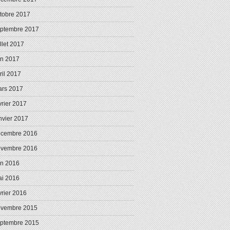
tobre 2017
ptembre 2017
illet 2017
in 2017
ril 2017
rs 2017
vrier 2017
nvier 2017
écembre 2016
ovembre 2016
in 2016
i 2016
vrier 2016
ovembre 2015
ptembre 2015