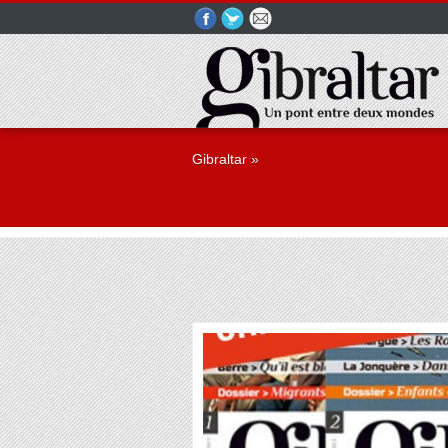
Gibraltar
»