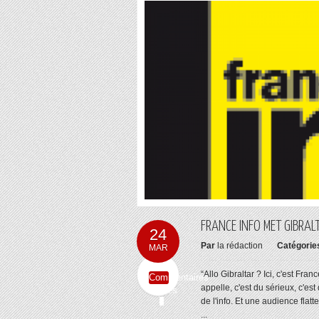
FRANCE INFO MET GIBRAL
24
Par
la rédaction
Catégorie
MAR
“Allo Gibraltar ? Ici, c'est Fr
Commentaires
appelle, c'est du sérieux, c'est
fermés
de l'info. Et une audience flat
...