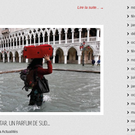
n
Lire la suite... →
fé
ja
d
oc
fé
n
oc
ju
ja
oc
ma
ma
n
LTAR, UN PARFUM DE SUD…
ju
s
Actualités