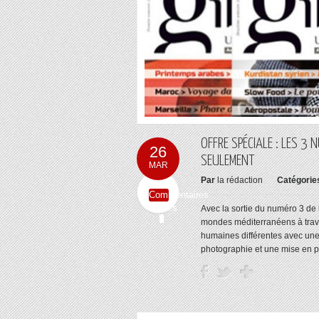
OFFRE SPÉCIALE : LES 3
26
SEULEMENT
MAR
Par
la rédaction
Catégorie
Commentaires
fermés
Avec la sortie du numéro 3 de l
mondes méditerranéens à traver
humaines différentes avec une 
photographie et une mise en p 