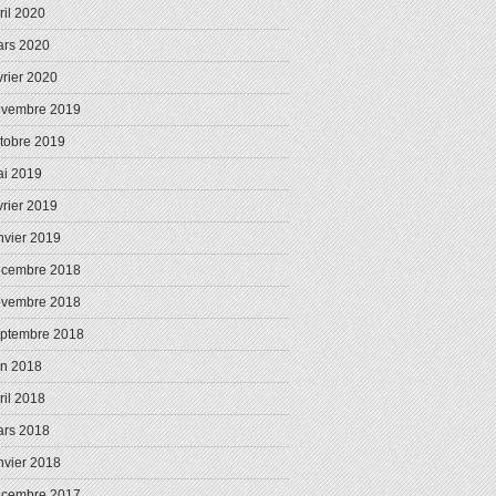
ril 2020
rs 2020
vrier 2020
ovembre 2019
tobre 2019
i 2019
vrier 2019
nvier 2019
écembre 2018
ovembre 2018
ptembre 2018
in 2018
ril 2018
rs 2018
nvier 2018
écembre 2017