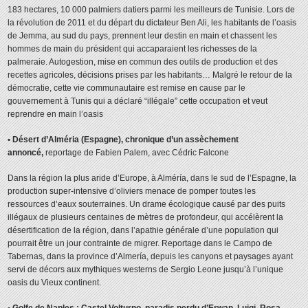
183 hectares, 10 000 palmiers datiers parmi les meilleurs de Tunisie. Lors de
la révolution de 2011 et du départ du dictateur Ben Ali, les habitants de l’oasis
de Jemma, au sud du pays, prennent leur destin en main et chassent les
hommes de main du président qui accaparaient les richesses de la
palmeraie. Autogestion, mise en commun des outils de production et des
recettes agricoles, décisions prises par les habitants… Malgré le retour de la
démocratie, cette vie communautaire est remise en cause par le
gouvernement à Tunis qui a déclaré “illégale” cette occupation et veut
reprendre en main l’oasis
• Désert d’Alméria (Espagne), chronique d’un assèchement
annoncé,
reportage de Fabien Palem, avec Cédric Falcone
Dans la région la plus aride d’Europe, à Alméría, dans le sud de l’Espagne, la
production super-intensive d’oliviers menace de pomper toutes les
ressources d’eaux souterraines. Un drame écologique causé par des puits
illégaux de plusieurs centaines de mètres de profondeur, qui accélèrent la
désertification de la région, dans l’apathie générale d’une population qui
pourrait être un jour contrainte de migrer. Reportage dans le Campo de
Tabernas, dans la province d’Almería, depuis les canyons et paysages ayant
servi de décors aux mythiques westerns de Sergio Leone jusqu’à l’unique
oasis du Vieux continent.
• Golfe de Naples : Castel Volturno, paradis perdu d’Erwan, Luigi, Rosa,