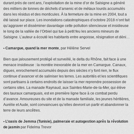
durant près de cent ans, l’exploitation de la mine d’or de Salsigne a généré
des milliers de tonnes de déchets d’arsenic et de métaux lourds accumulés
dans les résidus et des monticules. À la fermeture de la mine en 2004, tout a
été laissé sur place. Les inondations catastrophiques d’octobre 2018 n’ont fait
qu’aggraver et disséminer davantage cette pollution silencieuse et insidieuse
le long de la vallée de l’Orbiel qui tue à petit feu les anciens mineurs de
Salsigne. L’auteur a écouté les habitants entre angoisse, résignation et déni…
• Camargue, quand la mer monte
, par Hélène Servel
Bien que jalousement protégé et surveillé, le delta du Rhône, fait face à une
menace insidieuse : la montée inexorable de la mer en Camargue. Canaux,
digues, enrochement accumulés depuis des siècles n’y font rien, le flux
continue d’avancer et de saliniser les terres. Les autorités et les scientifiques
sont partisans à certains endroits de laisser la mer reprendre possession de
certains sites. La manade Raynaud, aux Saintes-Marie-de-la-Mer, qui élève
des tauraux camarguais, est en première ligne face à ce combat perdu
d’avance. Amoureuses du site et de la manade familiale, les jeunes héritières,
Aurélie et Aude, sont convaincues qu’elles devront un partir et abandonner la
terre de leurs ancêtres.
• L’oasis de Jemma (Tunisie), palmeraie et autogestion après la révolution
de jasmin
par Fidelma Trevor