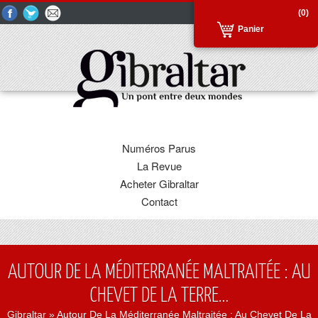
(0)
Panier
Numéros Parus
La Revue
Acheter Gibraltar
Contact
AUTOUR DE LA MÉDITERRANÉE MALTRAITÉE : AU
CHEVET DE LA TERRE…
Gibraltar
» Autour De La Méditerranée Maltraitée : Au Chevet De La