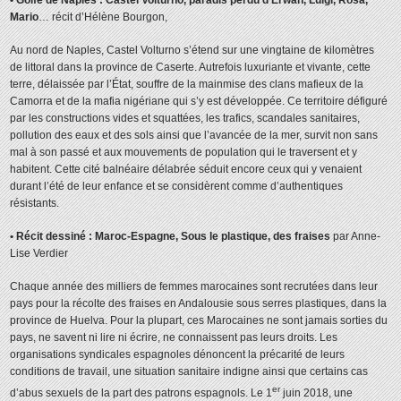
Ma
rio
… récit d’Hélène Bourgon,
Au nord de Naples, Castel Volturno s’étend sur une vingtaine de kilomètres
de littoral dans la province de Caserte. Autrefois luxuriante et vivante, cette
terre, délaissée par l’État, souffre de la mainmise des clans mafieux de la
Camorra et de la mafia nigériane qui s’y est développée. Ce territoire défiguré
par les constructions vides et squattées, les trafics, scandales sanitaires,
pollution des eaux et des sols ainsi que l’avancée de la mer, survit non sans
mal à son passé et aux mouvements de population qui le traversent et y
habitent. Cette cité balnéaire délabrée séduit encore ceux qui y venaient
durant l’été de leur enfance et se considèrent comme d’authentiques
résistants.
• Récit dessiné : Maroc-Espagne, Sous le plastique, des fraises
par Anne-
Lise Verdier
Chaque année des milliers de femmes marocaines sont recrutées dans leur
pays pour la récolte des fraises en Andalousie sous serres plastiques, dans la
province de Huelva. Pour la plupart, ces Marocaines ne sont jamais sorties du
pays, ne savent ni lire ni écrire, ne connaissent pas leurs droits. Les
organisations syndicales espagnoles dénoncent la précarité de leurs
conditions de travail, une situation sanitaire indigne ainsi que certains cas
er
d’abus sexuels de la part des patrons espagnols. Le 1
juin 2018, une