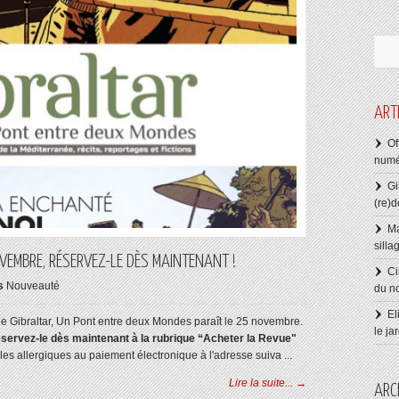
ART
Of
numé
Gi
(re)d
Ma
silla
OVEMBRE, RÉSERVEZ-LE DÈS MAINTENANT !
Ci
s
Nouveauté
du n
El
e Gibraltar, Un Pont entre deux Mondes paraît le 25 novembre.
le ja
éservez-le dès maintenant à la rubrique “Acheter la Revue"
les allergiques au paiement électronique à l'adresse suiva ...
Lire la suite... →
ARC