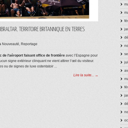
ma
ma
fé
BRALTAR, TERRITOIRE BRITANNIQUE EN TERRES
ja
d
s
Nouveauté
,
Reportage
n
se
 de l’aéroport faisant office de frontière
avec l’Espagne pour
 aucun signe extérieur clinquant ne vient attirer l’œil du visiteur.
ju
es ou de signes de luxe ostentatoir ...
av
Lire la suite... →
ma
fé
ja
d
n
oc