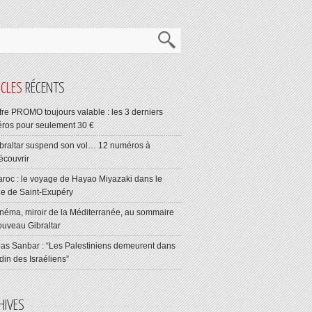
ICLES
RÉCENTS
fre PROMO toujours valable : les 3 derniers
ros pour seulement 30 €
braltar suspend son vol… 12 numéros à
écouvrir
roc : le voyage de Hayao Miyazaki dans le
ge de Saint-Exupéry
néma, miroir de la Méditerranée, au sommaire
ouveau Gibraltar
ias Sanbar : “Les Palestiniens demeurent dans
rdin des Israéliens”
HIVES