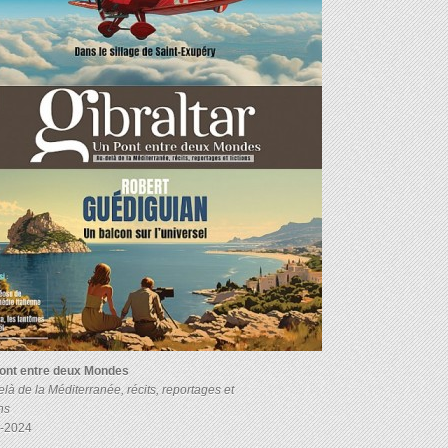
ont entre deux Mondes
là de la Méditerranée, récits, reportages et
ons
-2024