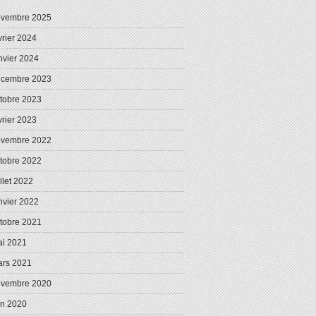
ovembre 2025
vrier 2024
nvier 2024
écembre 2023
tobre 2023
vrier 2023
ovembre 2022
tobre 2022
illet 2022
nvier 2022
tobre 2021
i 2021
rs 2021
ovembre 2020
in 2020