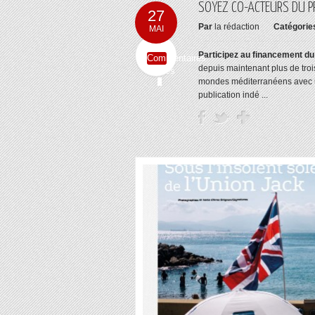
SOYEZ CO-ACTEURS DU P
27
Par
la rédaction
Catégorie
MAI
Participez au financement du 
Commentaires
depuis maintenant plus de troi
fermés
mondes méditerranéens avec un
publication indé ...