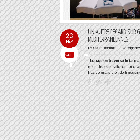
UN AUTRE REGARD SUR GI
23
MÉDITERRANÉENNES
FÉV
Par
la rédaction
Catégorie
Commentaires
fermés
Lorsqu’on traverse le tarmac
rejoindre cette ville territoire,
Pas de gratte-ciel, de limousin