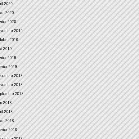
ril 2020
rs 2020
vrier 2020
ovembre 2019
tobre 2019
i 2019
vrier 2019
nvier 2019
écembre 2018
ovembre 2018
ptembre 2018
in 2018
ril 2018
rs 2018
nvier 2018
écembre 2017