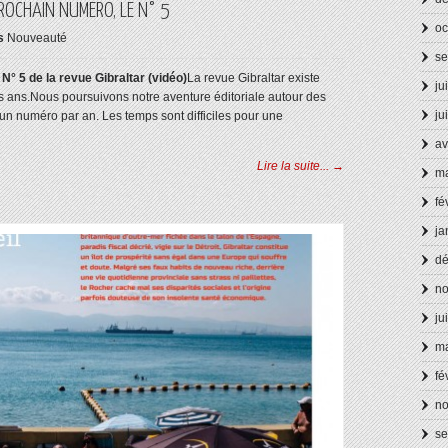
ROCHAIN NUMÉRO, LE N° 5
oc
s
Nouveauté
se
N° 5 de la revue Gibraltar (vidéo)
La revue Gibraltar existe
ju
s ans.Nous poursuivons notre aventure éditoriale autour des
ju
 numéro par an. Les temps sont difficiles pour une
av
Lire la suite... →
ma
fé
ja
d
n
ju
ma
fé
n
se