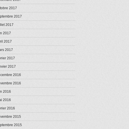
tobre 2017
ptembre 2017
illet 2017
in 2017
ril 2017
rs 2017
vrier 2017
nvier 2017
écembre 2016
ovembre 2016
in 2016
i 2016
vrier 2016
ovembre 2015
ptembre 2015