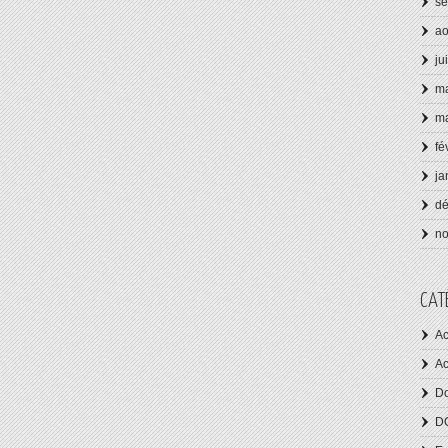
se
ao
ju
ma
ma
fé
ja
d
n
CAT
Ac
Ac
Do
D