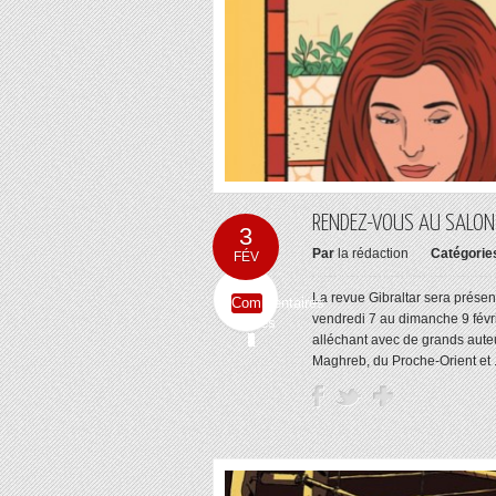
RENDEZ-VOUS AU SALON 
3
Par
la rédaction
Catégorie
FÉV
La revue Gibraltar sera prése
Commentaires
vendredi 7 au dimanche 9 févrie
fermés
alléchant avec de grands aute
Maghreb, du Proche-Orient et .