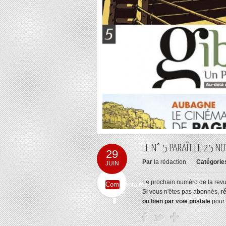
LE N° 5 PARAÎT LE 25 N
29
Par
la rédaction
Catégorie
JUIN
Le prochain numéro de la revu
Commentaires
Si vous n'êtes pas abonnés,
r
fermés
ou bien par voie postale
pour 