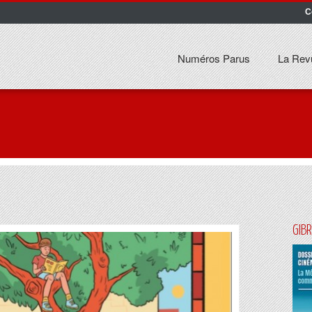
C
Numéros Parus
La Rev
GIB