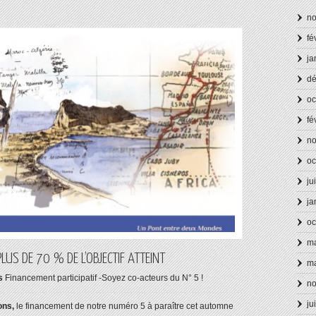
n
fé
ja
d
oc
fé
n
oc
ju
ja
oc
ma
LUS DE 70 % DE L’OBJECTIF ATTEINT
ma
s
Financement participatif -Soyez co-acteurs du N° 5 !
n
ju
ons,
le financement de notre numéro 5 à paraître cet automne