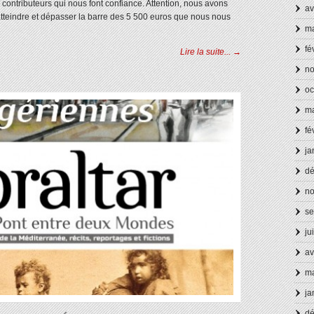
 contributeurs qui nous font confiance. Attention, nous avons
av
 atteindre et dépasser la barre des 5 500 euros que nous nous
ma
fé
Lire la suite... →
n
oc
ma
fé
ja
d
n
se
ju
av
ma
ja
d