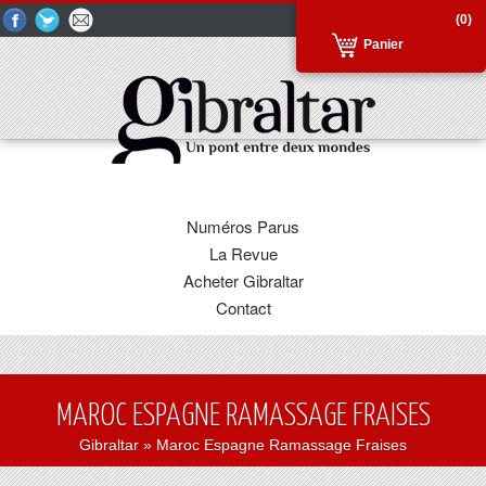
(0)
Panier
Numéros Parus
La Revue
Acheter Gibraltar
Contact
MAROC ESPAGNE RAMASSAGE FRAISES
Gibraltar
» Maroc Espagne Ramassage Fraises