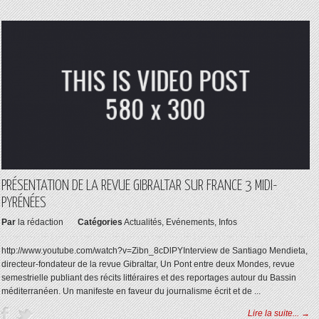
PRÉSENTATION DE LA REVUE GIBRALTAR SUR FRANCE 3 MIDI-
PYRÉNÉES
Par
la rédaction
Catégories
Actualités
,
Evénements
,
Infos
http://www.youtube.com/watch?v=Zibn_8cDlPYInterview de Santiago Mendieta,
directeur-fondateur de la revue Gibraltar, Un Pont entre deux Mondes, revue
semestrielle publiant des récits littéraires et des reportages autour du Bassin
méditerranéen. Un manifeste en faveur du journalisme écrit et de ...
Lire la suite... →