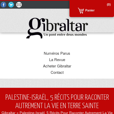
(0)
Panier
Numéros Parus
La Revue
Acheter Gibraltar
Contact
PALESTINE-ISRAËL, 5 RÉCITS POUR RACONTER
AUTREMENT LA VIE EN TERRE SAINTE
Gibraltar
» Palestine-Israël, 5 Récits Pour Raconter Autrement La Vie