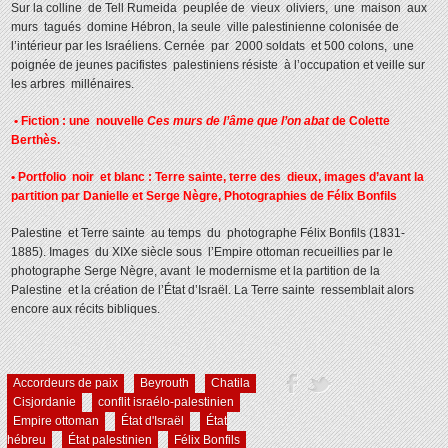
Sur la colline de Tell Rumeida peuplée de vieux oliviers, une maison aux
murs tagués domine Hébron, la seule ville palestinienne colonisée de
l’intérieur par les Israéliens. Cernée par 2000 soldats et 500 colons, une
poignée de jeunes pacifistes palestiniens résiste à l’occupation et veille sur
les arbres millénaires.
• Fiction : une nouvelle
Ces murs de l’âme que l’on abat
de Colette
Berthès.
• Portfolio noir et blanc : Terre sainte, terre des dieux, images d’avant la
partition par Danielle et Serge Nègre, Photographies de Félix B
onfils
Palestine et Terre sainte au temps du photographe Félix Bonfils (1831-
1885). Images du XIXe siècle sous l’Empire ottoman recueillies par le
photographe Serge Nègre, avant le modernisme et la partition de la
Palestine et la création de l’État d’Israël. La Terre sainte ressemblait alors
encore aux récits bibliques.
Accordeurs de paix
Beyrouth
Chatila
Cisjordanie
conflit israélo-palestinien
Empire ottoman
État d'Israël
État
hébreu
État palestinien
Félix Bonfils