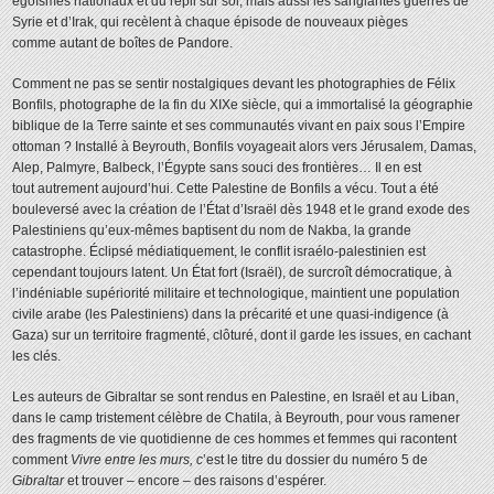
égoïsmes nationaux et du repli sur soi, mais aussi les sanglantes guerres de
Syrie et d’Irak, qui recèlent à chaque épisode de nouveaux pièges
comme autant de boîtes de Pandore.
Comment ne pas se sentir nostalgiques devant les photographies de Félix
Bonfils, photographe de la fin du XIXe siècle, qui a immortalisé la géographie
biblique de la Terre sainte et ses communautés vivant en paix sous l’Empire
ottoman ? Installé à Beyrouth, Bonfils voyageait alors vers Jérusalem, Damas,
Alep, Palmyre, Balbeck, l’Égypte sans souci des frontières… Il en est
tout autrement aujourd’hui. Cette Palestine de Bonfils a vécu. Tout a été
bouleversé avec la création de l’État d’Israël dès 1948 et le grand exode des
Palestiniens qu’eux-mêmes baptisent du nom de Nakba, la grande
catastrophe. Éclipsé médiatiquement, le conflit israélo-palestinien est
cependant toujours latent. Un État fort (Israël), de surcroît démocratique, à
l’indéniable supériorité militaire et technologique, maintient une population
civile arabe (les Palestiniens) dans la précarité et une quasi-indigence (à
Gaza) sur un territoire fragmenté, clôturé, dont il garde les issues, en cachant
les clés.
Les auteurs de Gibraltar se sont rendus en Palestine, en Israël et au Liban,
dans le camp tristement célèbre de Chatila, à Beyrouth, pour vous ramener
des fragments de vie quotidienne de ces hommes et femmes qui racontent
comment
Vivre entre les murs, c
’est le titre du dossier du numéro 5 de
Gibraltar
et trouver – encore – des raisons d’espérer.