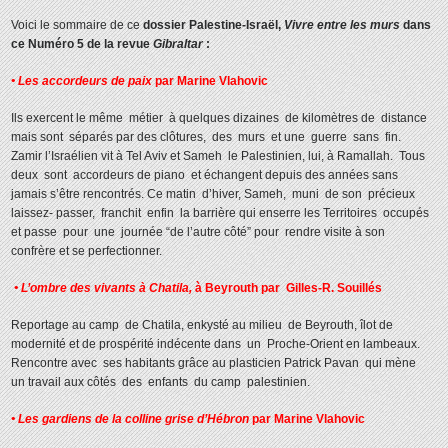
Voici le sommaire de ce
dossier Palestine-Israël,
Vivre entre les murs
dans
ce Numéro 5 de
la revue
Gibraltar
:
• Les accordeurs de paix
par Marine Vlahovic
Ils exercent le même métier à quelques dizaines de kilomètres de distance
mais sont séparés par des clôtures, des murs et une guerre sans fin.
Zamir l’Israélien vit à Tel Aviv et Sameh le Palestinien, lui, à Ramallah. Tous
deux sont accordeurs de piano et échangent depuis des années sans
jamais s’être rencontrés. Ce matin d’hiver, Sameh, muni de son précieux
laissez- passer, franchit enfin la barrière qui enserre les Territoires occupés
et passe pour une journée “de l’autre côté” pour rendre visite à son
confrère et se perfectionner.
• L’ombre des vivants à Chatila,
à Beyrouth par Gilles-R. Souillés
Reportage au camp de Chatila, enkysté au milieu de Beyrouth, îlot de
modernité et de prospérité indécente dans un Proche-Orient en lambeaux.
Rencontre avec ses habitants grâce au plasticien Patrick Pavan qui mène
un travail aux côtés des enfants du camp palestinien.
• Les gardiens de la colline grise d’Hébron
par Marine Vlahovic