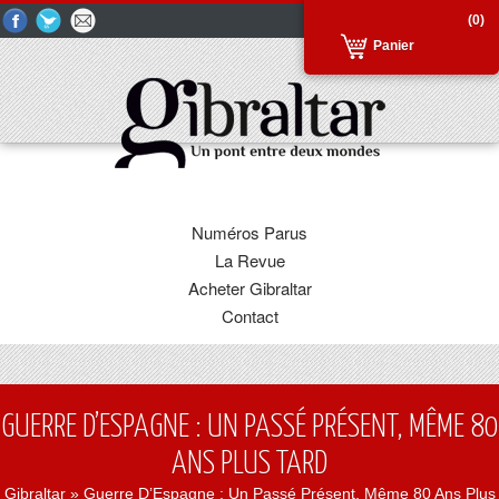
(0)
Panier
Numéros Parus
La Revue
Acheter Gibraltar
Contact
GUERRE D’ESPAGNE : UN PASSÉ PRÉSENT, MÊME 80
ANS PLUS TARD
Gibraltar
» Guerre D’Espagne : Un Passé Présent, Même 80 Ans Plus