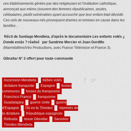
ces établissements gérées par des religieuses et l’institution catholique,
annonçait aux mères (souvent des femmes républicaines,
seules,
célibataires, plutôt
vulnérables ayant accouché que leur enfant était décédé.
Ces vols de nouveaux-nés provoquent drames et remises en cause dans les
familles…
Récit de Santiago Mendieta, d’après le documentaire
Les enfants volés ¿
Donde estás ?
réalisé par Sandrine Mercier et Juan Gordillo
(Marmitafilms/Véo Productions, avec France Télévision et France 3).
Gibraltar
N° 2 offert pour toute commande
Ascension Mendieta
bébés volés
dictature franquiste
Espagne
fosses
communes
fosses du franquisme
Francisco Franco
franquisme
Guadalajara
guerre civile
guerre
d'Espagne
Où es-tu Timoteo
réprimés de
la dictature
République espagnole
Retirada
revue Gibraltar
Sacedon
Timoteo Mendieta