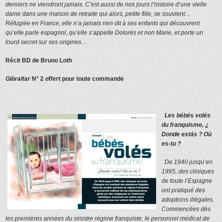
derniers ne viendront jamais. C’est aussi de nos jours l’histoire d’une vielle
dame dans une maison de retraite qui alors, petite fille, se souvient…
Réfugiée en France, elle n’a jamais rien dit à ses enfants qui découvrent
qu’elle parle espagnol, qu’elle s’appelle Dolorès et non Marie, et porte un
lourd secret sur ses origines…
Récit BD de Bruno Loth
Gibraltar
N° 2 offert pour toute commande
Les bébés volés
du franquisme, ¿
Donde estás ? Où
es-tu ?
De 1940 jusqu’en
1995, des cliniques
de toute l’Espagne
ont pratiqué des
adoptions illégales.
Commencées dès
les premières années du sinistre régime franquiste, le personnel médical de