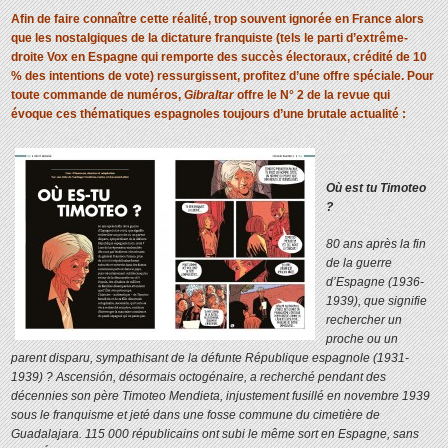
Afin de faire connaître cette réalité, trop souvent ignorée en France alors
que les nostalgiques de la dictature franquiste (tels le parti d’extrême-
droite Vox en Espagne qui remporte des succès électoraux, crédité de 10
% des intentions de vote) ressurgissent, profitez d’une offre spéciale.
Pour
toute commande de numéros,
Gibraltar
offre le N° 2 de la revue qui
évoque ces thématiques espagnoles toujours d’une brutale actualité :
Où est tu Timoteo
?
80 ans après la fin
de la guerre
d’Espagne (1936-
1939), que signifie
rechercher un
proche ou un
parent disparu, sympathisant de la défunte République espagnole (1931-
1939) ?
Ascensión, désormais octogénaire, a recherché pendant des
décennies son père Timoteo Mendieta, injustement fusillé en novembre 1939
sous le franquisme et jeté dans une fosse commune du cimetière de
Guadalajara. 115 000 républicains ont subi le même sort en Espagne, sans