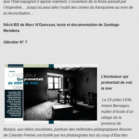
que l’État espagnol n’agisse vraiment. L’ouverture de la fosse passait par
l’Argentine… Jusqu’où peut aller l’oubli des crimes du franquisme au nom de
la réconciliation…
Récit BD de Marc N’Guessan, texte et documentation de Santiago
Mendieta
Gibraltar
N° 7
L’Instituteur qui
promettait de voir
la mer
Le 25 juillet 1936,
Antoni Benaiges,
maître d’école d’un
village de la
province de
Burgos, aux idées socialistes, partisan des méthodes pédagogiques douces
de Célestin Freinet, est fusillé par les phalangistes lors du coup d’État des