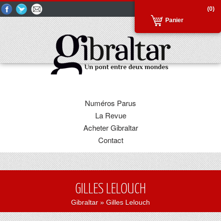
(0)
Panier
Numéros Parus
La Revue
Acheter Gibraltar
Contact
GILLES LELOUCH
Gibraltar
» Gilles Lelouch