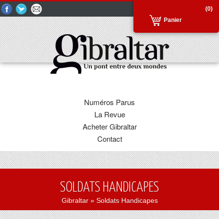
(0)
Panier
Numéros Parus
La Revue
Acheter Gibraltar
Contact
SOLDATS HANDICAPES
Gibraltar
» Soldats Handicapes