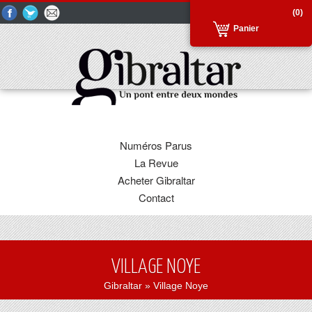
(0)
Panier
Numéros Parus
La Revue
Acheter Gibraltar
Contact
VILLAGE NOYE
Gibraltar
» Village Noye